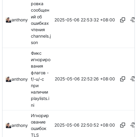
ровка
сообщен
ий об
2025-05-06 22:53:32 +08:00
anthony
ошибках
чтения
channels.j
son
Фикс
игнориро
вания
флагов -
2025-05-06 22:52:26 +08:00
f/-u/-c
anthony
при
наличии
playlists.i
ni
Игнорир
ование
2025-05-06 22:50:52 +08:00
anthony
ошибок
TLS