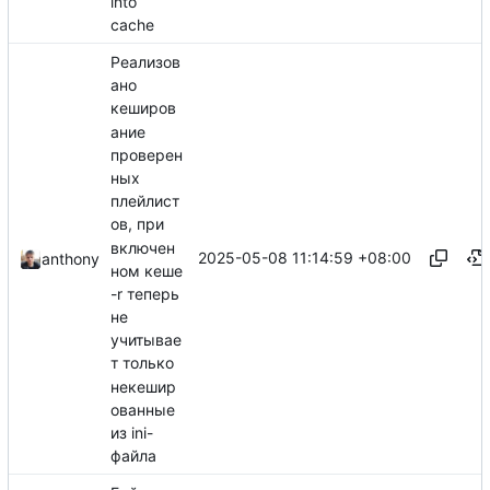
into
cache
Реализов
ано
кеширов
ание
проверен
ных
плейлист
ов, при
включен
2025-05-08 11:14:59 +08:00
anthony
ном кеше
-r теперь
не
учитывае
т только
некешир
ованные
из ini-
файла