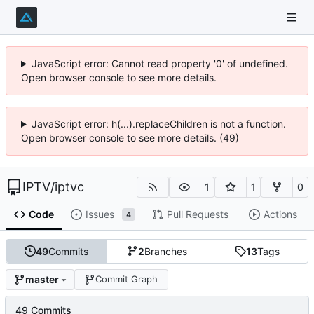
JavaScript error: Cannot read property '0' of undefined.
Open browser console to see more details.
JavaScript error: h(...).replaceChildren is not a function.
Open browser console to see more details. (49)
IPTV
/
iptvc
1
1
0
Code
Issues
Pull Requests
Actions
4
49
Commits
2
Branches
13
Tags
master
Commit Graph
49 Commits