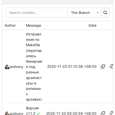
This Branch
Author
Message
Date
Исправл
ения по
Makefile
(перетир
ались
бинарник
2025-11-23 01:15:38 +08:00
anthony
и под
разные
арзитект
уры в
релизны
х
архивах)
Версия
2025-11-23 00:30:59 +08:00
v1.1.3
anthony