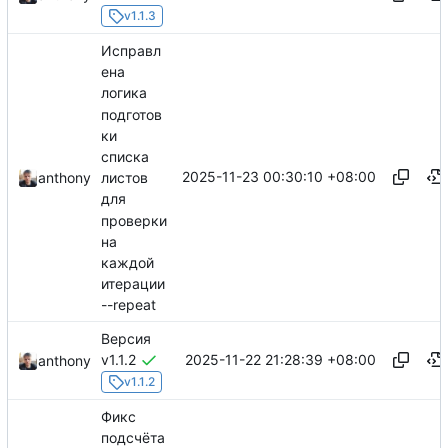
v1.1.3
Исправл
ена
логика
подготов
ки
списка
2025-11-23 00:30:10 +08:00
anthony
листов
для
проверки
на
каждой
итерации
--repeat
Версия
2025-11-22 21:28:39 +08:00
v1.1.2
anthony
v1.1.2
Фикс
подсчёта