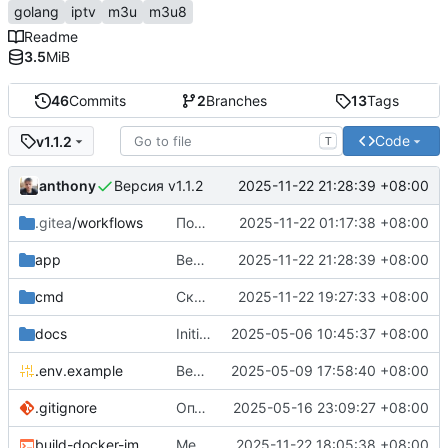
golang
iptv
m3u
m3u8
Readme
3.5
MiB
46
Commits
2
Branches
13
Tags
Code
v1.1.2
T
anthony
2025-11-22 21:28:39 +08:00
Версия v1.1.2
.gitea
/workflows
Построение докер-образов в gitea
2025-11-22 01:17:38 +08:00
app
Версия v1.1.2
2025-11-22 21:28:39 +08:00
cmd
Скорректировано поведение --repeat
2025-11-22 19:27:33 +08:00
docs
Initial commit
2025-05-06 10:45:37 +08:00
.env.example
Версия 1.0.0
2025-05-09 17:58:40 +08:00
.gitignore
Оптимизация проверки каналов (
2025-05-16 23:09:27 +08:00
#5
)
build-docker-image.sh
Мелочи по сборке и README
2025-11-22 18:05:38 +08:00