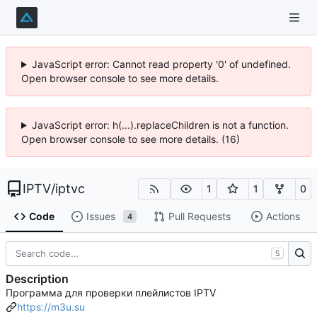
JavaScript error: Cannot read property '0' of undefined.
Open browser console to see more details.
JavaScript error: h(...).replaceChildren is not a function.
Open browser console to see more details. (16)
IPTV
/
iptvc
1
1
0
Code
Issues
Pull Requests
Actions
4
S
Description
Программа для проверки плейлистов IPTV
https://m3u.su