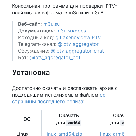
Консольная программа для проверки IPTV-
плейлистов в формате m3u или m3u8.
Веб-сайт:
m3u.su
Документация:
m3u.su/docs
Исходный код:
git.axenov.dev/IPTV
Telegram-канал:
@iptv_aggregator
Обсуждение:
@iptv_aggregator_chat
Бот:
@iptv_aggregator_bot
Установка
Достаточно скачать и распаковать архив с
подходящим исполняемым файлом
со
страницы последнего релиза
:
Скачать
Скачать
ОС
для
для
amd64
arm64
Linux
linux_amd64.zip
linux_arm64.zip