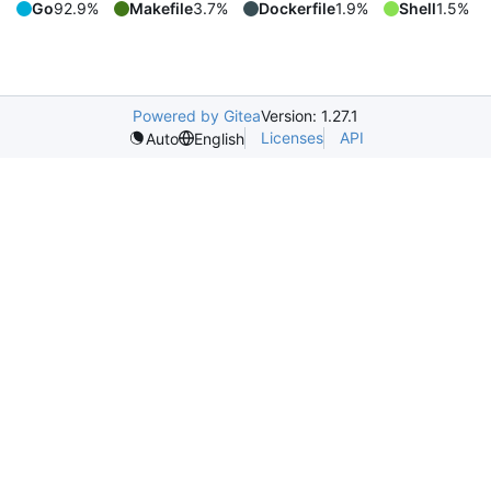
Go
92.9%
Makefile
3.7%
Dockerfile
1.9%
Shell
1.5%
Powered by Gitea
Version: 1.27.1
Licenses
API
Auto
English