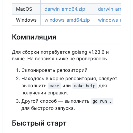
MacOS
darwin_amd64.zip
darwin_arm64.z
Windows
windows_amd64.zip
windows_arm64
Компиляция
Для сборки потребуется golang v1.23.6 и
выше. На версиях ниже не проверялось.
Склонировать репозиторий
Находясь в корне репозитория, следует
выполнить
или
для
make
make help
получения справки.
Другой способ — выполнить
go run .
для быстрого запуска.
Быстрый старт