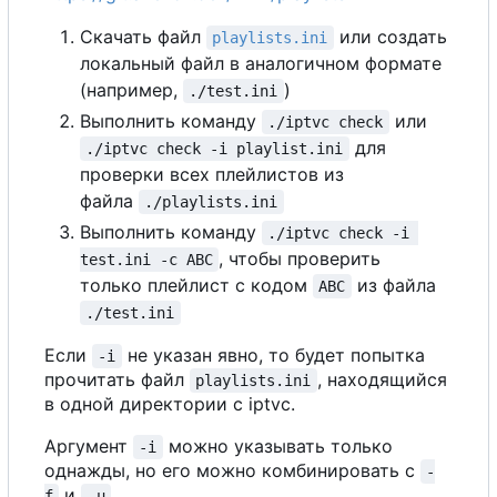
Скачать файл
или создать
playlists.ini
локальный файл в аналогичном формате
(например,
)
./test.ini
Выполнить команду
или
./iptvc check
для
./iptvc check -i playlist.ini
проверки всех плейлистов из
файла
./playlists.ini
Выполнить команду
./iptvc check -i 
, чтобы проверить
test.ini -c ABC
только плейлист с кодом
из файла
ABC
./test.ini
Если
не указан явно, то будет попытка
-i
прочитать файл
, находящийся
playlists.ini
в одной директории с iptvc.
Аргумент
можно указывать только
-i
однажды, но его можно комбинировать с
-
и
.
f
-u