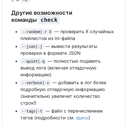
Другие возможности
команды
check
— проверить X случайных
--random|-r X
плейлистов из ini-файла
— вывести результаты
--json|-j
проверки в формате JSON
— полностью подавить
--quiet|-q
вывод лога (включая отладочную
информацию)
— добавить в лог более
--verbose|-v
подробную отладочную информацию
(значительно увеличит количество
строк!)
— файл с перечислением
--tags|-t
тегов (подробности см.
здесь
)