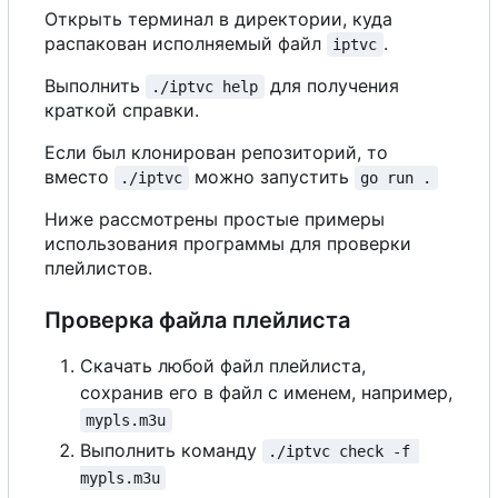
Открыть терминал в директории, куда
распакован исполняемый файл
.
iptvc
Выполнить
для получения
./iptvc help
краткой справки.
Если был клонирован репозиторий, то
вместо
можно запустить
./iptvc
go run .
Ниже рассмотрены простые примеры
использования программы для проверки
плейлистов.
Проверка файла плейлиста
Скачать любой файл плейлиста,
сохранив его в файл с именем, например,
mypls.m3u
Выполнить команду
./iptvc check -f 
mypls.m3u