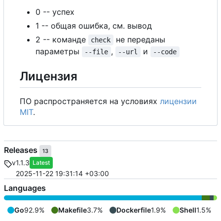
0 -- успех
1 -- общая ошибка, см. вывод
2 -- команде
не переданы
check
параметры
,
и
--file
--url
--code
Лицензия
ПО распространяется на условиях
лицензии
MIT
.
Releases
13
v1.1.3
Latest
2025-11-22 19:31:14 +03:00
Languages
Go
92.9%
Makefile
3.7%
Dockerfile
1.9%
Shell
1.5%