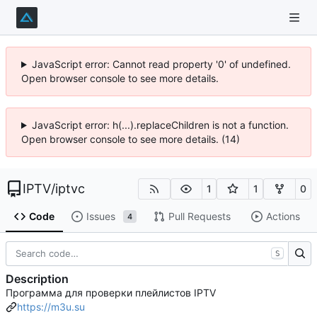
JavaScript error: Cannot read property '0' of undefined.
Open browser console to see more details.
JavaScript error: h(...).replaceChildren is not a function.
Open browser console to see more details. (14)
IPTV
/
iptvc
1
1
0
Code
Issues
Pull Requests
Actions
4
S
Description
Программа для проверки плейлистов IPTV
https://m3u.su