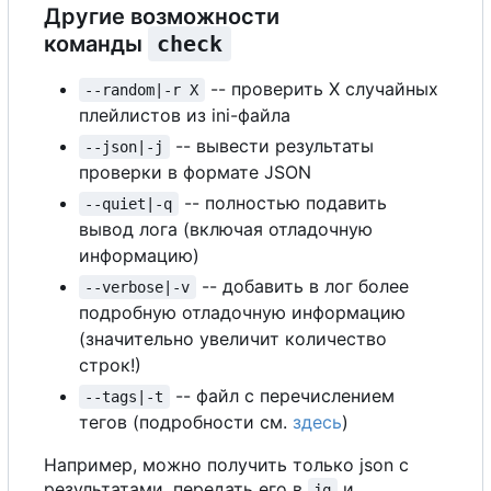
Другие возможности
команды
check
-- проверить X случайных
--random|-r X
плейлистов из ini-файла
-- вывести результаты
--json|-j
проверки в формате JSON
-- полностью подавить
--quiet|-q
вывод лога (включая отладочную
информацию)
-- добавить в лог более
--verbose|-v
подробную отладочную информацию
(значительно увеличит количество
строк!)
-- файл с перечислением
--tags|-t
тегов (подробности см.
здесь
)
Например, можно получить только json с
результатами, передать его в
и,
jq