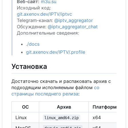
Веб-сайт:
m3u.su
Исходный код:
git.axenov.dev/IPTV/iptvc
Telegram-канал:
@iptv_aggregator
Обсуждение:
@iptv_aggregator_chat
Дополнительные сведения:
./docs
git.axenov.dev/IPTV/.profile
Установка
Достаточно скачать и распаковать архив с
подходящим исполняемым файлом
со
страницы последнего релиза
:
ОС
Архив
Платформа
Linux
x64
linux_amd64.zip
MacOS
x64