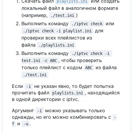
Скачать файл
или создать
playlists.ini
локальный файл в аналогичном формате
(например,
)
./test.ini
Выполнить команду
или
./iptvc check
для
./iptvc check -i playlist.ini
проверки всех плейлистов из
файла
./playlists.ini
Выполнить команду
./iptvc check -i 
, чтобы проверить
test.ini -c ABC
только плейлист с кодом
из файла
ABC
./test.ini
Если
не указан явно, то будет попытка
-i
прочитать файл
, находящийся
playlists.ini
в одной директории с iptvc.
Аргумент
можно указывать только
-i
однажды, но его можно комбинировать с
-
и
.
f
-u