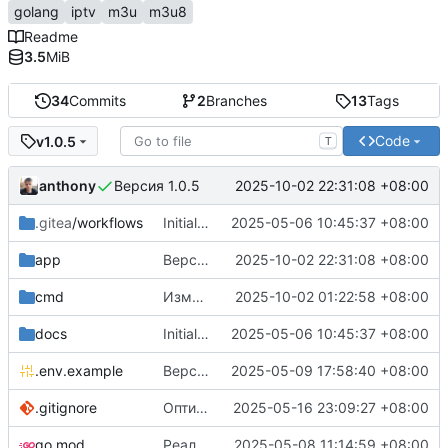
golang
iptv
m3u
m3u8
Readme
3.5
MiB
34
Commits
2
Branches
13
Tags
Code
v1.0.5
T
anthony
2025-10-02 22:31:08 +08:00
Версия 1.0.5
.gitea
/workflows
Initial commit
2025-05-06 10:45:37 +08:00
app
Версия 1.0.5
2025-10-02 22:31:08 +08:00
cmd
Изменены ссылки на сайт
2025-10-02 01:22:58 +08:00
docs
Initial commit
2025-05-06 10:45:37 +08:00
.env.example
Версия 1.0.0
2025-05-09 17:58:40 +08:00
.gitignore
Оптимизация проверки каналов (
2025-05-16 23:09:27 +08:00
#5
)
go.mod
Реализовано кеширование проверенных плейлистов, при включенном кеше -r теперь не учитывает только некешированные из ini-файла
2025-05-08 11:14:59 +08:00