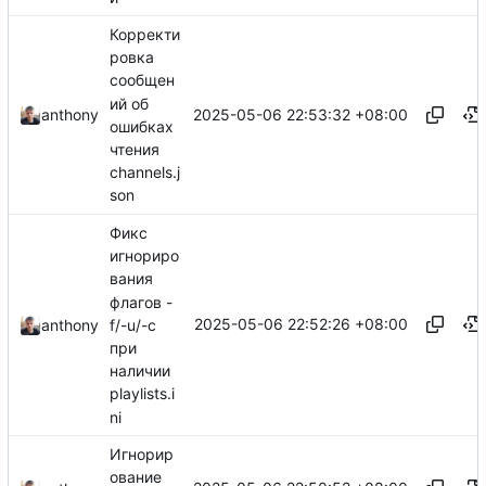
Корректи
ровка
сообщен
ий об
2025-05-06 22:53:32 +08:00
anthony
ошибках
чтения
channels.j
son
Фикс
игнориро
вания
флагов -
2025-05-06 22:52:26 +08:00
f/-u/-c
anthony
при
наличии
playlists.i
ni
Игнорир
ование