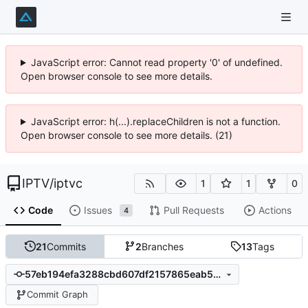
JavaScript error: Cannot read property '0' of undefined.
Open browser console to see more details.
JavaScript error: h(...).replaceChildren is not a function.
Open browser console to see more details. (21)
IPTV
/
iptvc
1
1
0
Code
Issues
Pull Requests
Actions
4
21
Commits
2
Branches
13
Tags
57eb194efa3288cbd607df2157865eab518e9061
Commit Graph