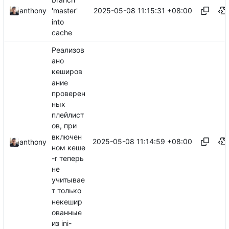
2025-05-08 11:15:31 +08:00
anthony
'master'
into
cache
Реализов
ано
кеширов
ание
проверен
ных
плейлист
ов, при
включен
2025-05-08 11:14:59 +08:00
anthony
ном кеше
-r теперь
не
учитывае
т только
некешир
ованные
из ini-