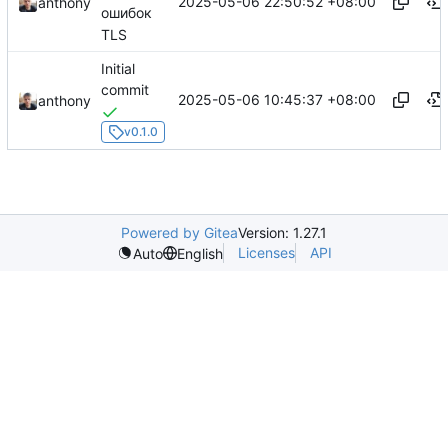
2025-05-06 22:50:52 +08:00
anthony
ошибок
TLS
Initial
commit
2025-05-06 10:45:37 +08:00
anthony
v0.1.0
Powered by Gitea
Version: 1.27.1
Licenses
API
Auto
English