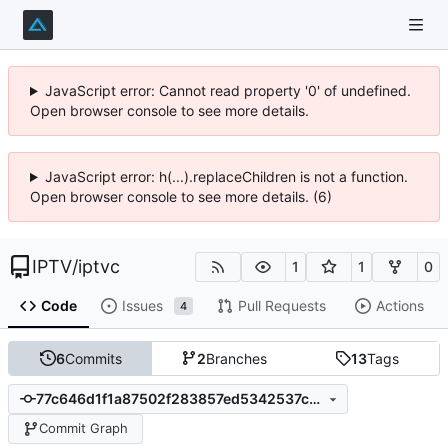
JavaScript error: Cannot read property '0' of undefined.
Open browser console to see more details.
JavaScript error: h(...).replaceChildren is not a function.
Open browser console to see more details. (6)
IPTV
/
iptvc
1
1
0
Code
Issues
Pull Requests
Actions
4
6
Commits
2
Branches
13
Tags
77c646d1f1a87502f283857ed5342537c22f8410
Commit Graph