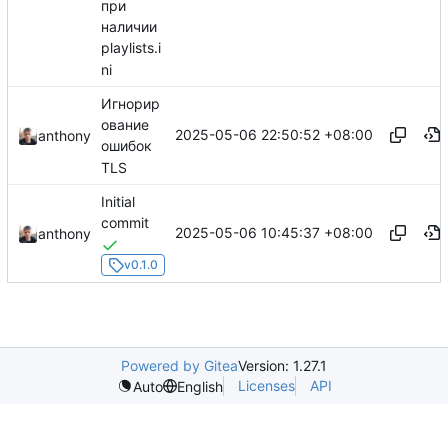
при
наличии
playlists.i
ni
Игнорир
ование
2025-05-06 22:50:52 +08:00
anthony
ошибок
TLS
Initial
commit
2025-05-06 10:45:37 +08:00
anthony
v0.1.0
Powered by Gitea
Version: 1.27.1
Licenses
API
Auto
English