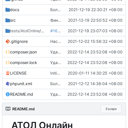
docs
Более или менее актуальная документация
2021-12-19 22:30:21 +08:00
src
Финализация оставшихся классов
2021-12-19 22:50:52 +08:00
tests/AtolOnline
/Tests
#16
убраны лишние проверки в тестах
2021-12-19 23:07:03 +08:00
.gitignore
Настройка gh-actions для работы с codecov.io
2021-12-02 15:56:32 +08:00
composer.json
Удалена поддержка php8.0, корректировки по README
2022-12-14 23:52:08 +08:00
composer.lock
Удалена поддержка php8.0, корректировки по README
2022-12-14 23:52:08 +08:00
LICENSE
Initial commit, v0.1.0-b
2020-01-11 14:30:25 +08:00
phpunit.xml
Более корректный порядок тестов
2021-12-12 14:36:04 +08:00
README.md
Удалена поддержка php8.0, корректировки по README
2022-12-14 23:52:08 +08:00
README.md
Escape
АТОЛ Онлайн