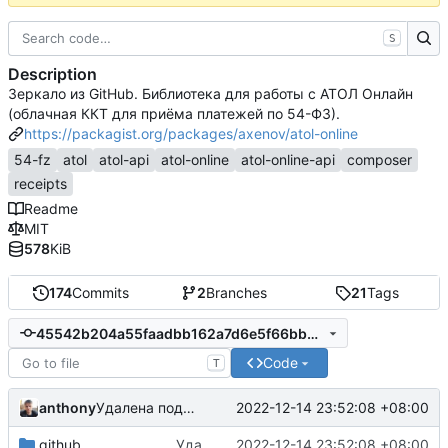
S
Description
Зеркало из GitHub. Библиотека для работы с АТОЛ Онлайн
(облачная ККТ для приёма платежей по 54-ФЗ).
https://packagist.org/packages/axenov/atol-online
54-fz
atol
atol-api
atol-online
atol-online-api
composer
receipts
Readme
MIT
578
KiB
174
Commits
2
Branches
21
Tags
45542b204a55faadbb162a7d6e5f66bbd81ed02b
Code
T
anthony
2022-12-14 23:52:08 +08:00
Удалена поддержка php8.0, корректировки по README
.github
Удалена поддержка php8.0, корректировки по README
2022-12-14 23:52:08 +08:00