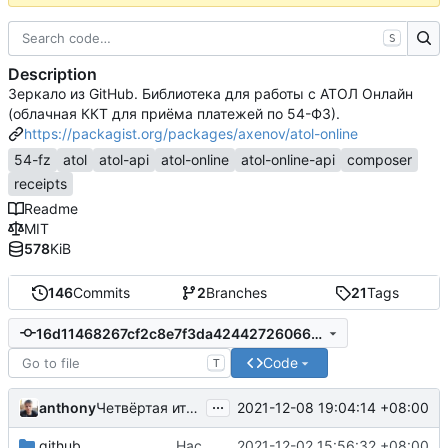
S
Description
Зеркало из GitHub. Библиотека для работы с АТОЛ Онлайн
(облачная ККТ для приёма платежей по 54-ФЗ).
https://packagist.org/packages/axenov/atol-online
54-fz
atol
atol-api
atol-online
atol-online-api
composer
receipts
Readme
MIT
578
KiB
146
Commits
2
Branches
21
Tags
16d11468267cf2c8e7f3da42442726066e678bd7
Code
T
...
Четвёртая итерация
anthony
2021-12-08 19:04:14 +08:00
Receipt
.github
Настройка gh-actions для работы с codecov.io
2021-12-02 15:56:32 +08:00