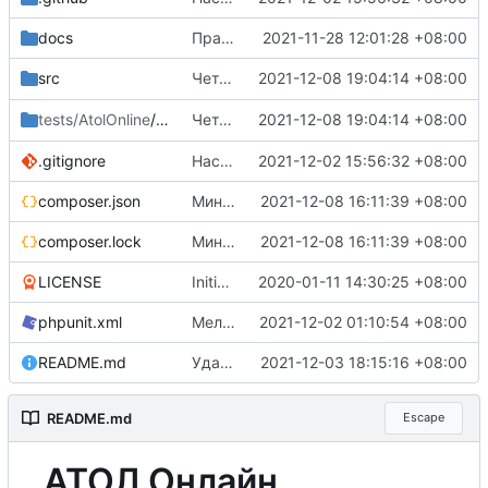
docs
Правки по документации
2021-11-28 12:01:28 +08:00
Четвёртая итерация
2021-12-08 19:04:14 +08:00
src
Receipt
Четвёртая итерация
2021-12-08 19:04:14 +08:00
tests/AtolOnline
/Tests
Receipt
.gitignore
Настройка gh-actions для работы с codecov.io
2021-12-02 15:56:32 +08:00
composer.json
Минорные апдейты зависимостей
2021-12-08 16:11:39 +08:00
composer.lock
Минорные апдейты зависимостей
2021-12-08 16:11:39 +08:00
LICENSE
Initial commit, v0.1.0-b
2020-01-11 14:30:25 +08:00
phpunit.xml
Мелочи в readme и phpunit.xml (удалены дефолтные параметры)
2021-12-02 01:10:54 +08:00
README.md
Удалён ROADMAP, поправлен README
2021-12-03 18:15:16 +08:00
README.md
Escape
АТОЛ Онлайн