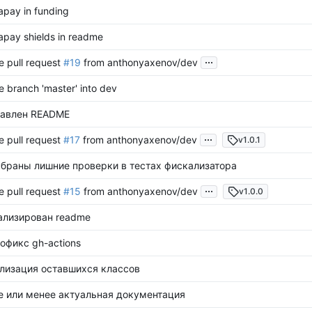
apay in funding
apay shields in readme
...
 pull request
#19
from anthonyaxenov/dev
 branch 'master' into dev
авлен README
...
 pull request
#17
from anthonyaxenov/dev
v1.0.1
браны лишние проверки в тестах фискализатора
...
 pull request
#15
from anthonyaxenov/dev
v1.0.0
ализирован readme
офикс gh-actions
лизация оставшихся классов
е или менее актуальная документация