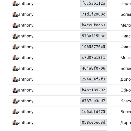
anthony
Пере
fdc5ab112a
anthony
Боль
71d1f2900c
anthony
Мело
b4cc0fec53
Фикс
anthony
573af15bac
anthony
Фикс
19653776c5
anthony
Мелк
c7d07a18f1
anthony
Боле
464a8f0706
Допо
anthony
294a3ef2f3
anthony
Обно
b4af189292
Клас
anthony
6787ce3ad7
anthony
Боле
1d6abfd475
anthony
Дора
058ce5ed3d