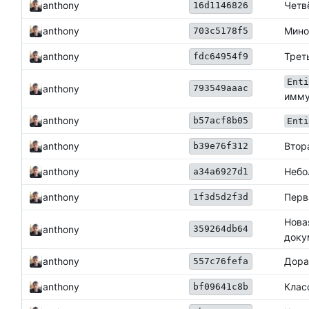
Четв
anthony
16d1146826
anthony
Мино
703c5178f5
Трет
anthony
fdc64954f9
Enti
793549aaac
anthony
имму
anthony
b57acf8b05
Enti
Втор
anthony
b39e76f312
anthony
Небо
a34a6927d1
Перв
anthony
1f3d5d2f3d
Нова
359264db64
anthony
доку
anthony
Дора
557c76fefa
Клас
anthony
bf09641c8b