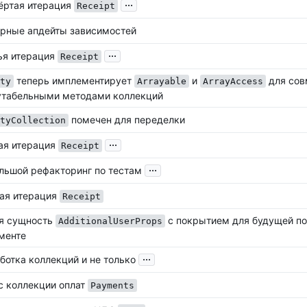
...
ёртая итерация
Receipt
рные апдейты зависимостей
...
ья итерация
Receipt
теперь имплементирует
и
для сов
ty
Arrayable
ArrayAccess
табельными методами коллекций
помечен для переделки
tyCollection
...
ая итерация
Receipt
...
льшой рефакторинг по тестам
ая итерация
Receipt
я сущность
с покрытием для будущей п
AdditionalUserProps
менте
...
ботка коллекций и не только
с коллекции оплат
Payments