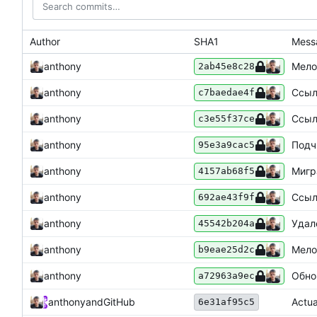
Author
SHA1
Mess
anthony
Мело
2ab45e8c28
anthony
Ссыл
c7baedae4f
anthony
Ссыл
c3e55f37ce
anthony
Подч
95e3a9cac5
anthony
Мигр
4157ab68f5
anthony
Ссыл
692ae43f9f
anthony
Удал
45542b204a
anthony
Мело
b9eae25d2c
anthony
Обно
a72963a9ec
anthony
and
GitHub
Actua
6e31af95c5