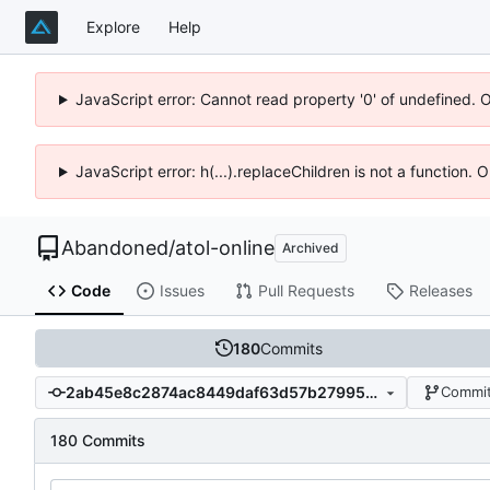
Explore
Help
JavaScript error: Cannot read property '0' of undefined. 
JavaScript error: h(...).replaceChildren is not a function.
Abandoned
/
atol-online
Archived
Code
Issues
Pull Requests
Releases
180
Commits
2ab45e8c2874ac8449daf63d57b27995d1ae0eb0
Commit
180 Commits