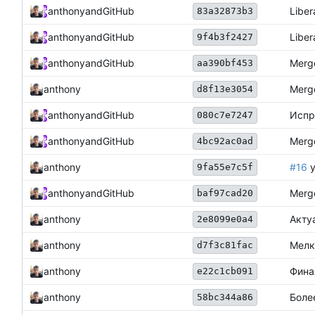
anthony
and
GitHub
Liber
83a32873b3
anthony
and
GitHub
Liber
9f4b3f2427
anthony
and
GitHub
Merge
aa390bf453
anthony
Merge
d8f13e3054
anthony
and
GitHub
Испр
080c7e7247
anthony
and
GitHub
Merge
4bc92ac0ad
anthony
#16
у
9fa55e7c5f
anthony
and
GitHub
Merge
baf97cad20
anthony
Акту
2e8099e0a4
anthony
Мелк
d7f3c81fac
anthony
Фина
e22c1cb091
anthony
Боле
58bc344a86