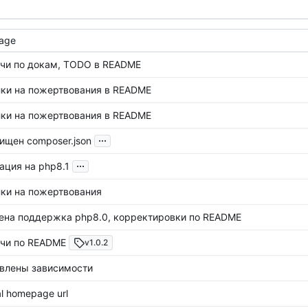
age
чи по докам, TODO в README
ки на пожертвования в README
ки на пожертвования в README
...
ищен composer.json
...
ация на php8.1
ки на пожертвования
ена поддержка php8.0, корректировки по README
чи по README
v1.0.2
влены зависимости
l homepage url