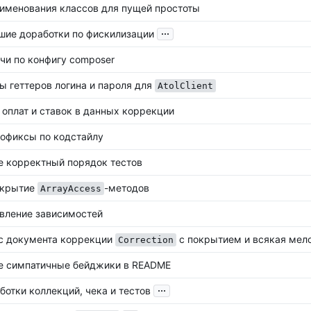
именования классов для пущей простоты
...
шие доработки по фискилизации
чи по конфигу composer
ы геттеров логина и пароля для
AtolClient
 оплат и ставок в данных коррекции
офиксы по кодстайлу
е корректный порядок тестов
крытие
-методов
ArrayAccess
вление зависимостей
с документа коррекции
с покрытием и всякая мел
Correction
е симпатичные бейджики в README
...
ботки коллекций, чека и тестов