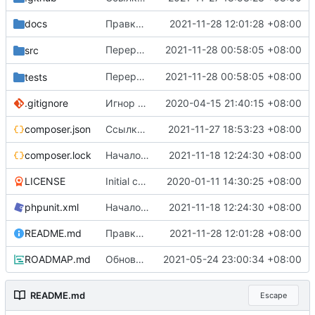
docs
Правки по документации
2021-11-28 12:01:28 +08:00
Переработан
2021-11-28 00:58:05 +08:00
, покрыт тестами
src
Vat
Переработан
2021-11-28 00:58:05 +08:00
, покрыт тестами
tests
Vat
.gitignore
Игнор файла-песочницы
2020-04-15 21:40:15 +08:00
composer.json
Ссылки на телеграм и патреон
2021-11-27 18:53:23 +08:00
composer.lock
Начало работы по
2021-11-18 12:24:30 +08:00
#5
и
#6
LICENSE
Initial commit, v0.1.0-b
2020-01-11 14:30:25 +08:00
phpunit.xml
Начало работы по
2021-11-18 12:24:30 +08:00
#5
и
#6
README.md
Правки по документации
2021-11-28 12:01:28 +08:00
ROADMAP.md
Обновление composer.json и первичных текстовок
2021-05-24 23:00:34 +08:00
README.md
Escape