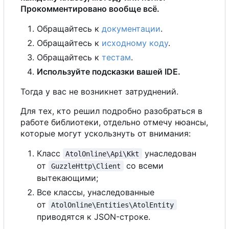
Прокомментировано вообще всё.
Обращайтесь к
документации
.
Обращайтесь к
исходному коду
.
Обращайтесь к
тестам
.
Используйте подсказки вашей IDE.
Тогда у вас не возникнет затруднений.
Для тех, кто решил подробно разобраться в
работе библиотеки, отдельно отмечу нюансы,
которые могут ускользнуть от внимания:
Класс
унаследован
AtolOnline\Api\Kkt
от
со всеми
GuzzleHttp\Client
вытекающими;
Все классы, унаследованные
от
AtolOnline\Entities\AtolEntity
приводятся к JSON-строке.