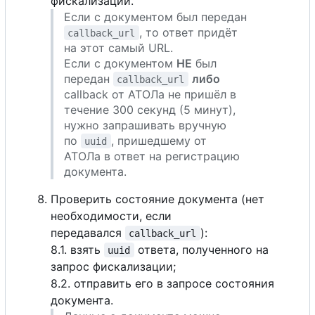
фискализации.
Если с документом был передан
, то ответ придёт
callback_url
на этот самый URL.
Если
с
документом
НЕ
был
передан
либо
callback_url
callback от АТОЛа не пришёл в
течение 300 секунд (5 минут),
нужно запрашивать вручную
по
, пришедшему от
uuid
АТОЛа в ответ на регистрацию
документа.
Проверить состояние документа (нет
необходимости, если
передавался
):
callback_url
8.1. взять
ответа, полученного на
uuid
запрос фискализации;
8.2. отправить его в запросе состояния
документа.