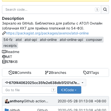
S
Description
Зеркало из GitHub. Библиотека для работы с АТОЛ Онлайн
(облачная ККТ для приёма платежей по 54-ФЗ).
https://packagist.org/packages/axenov/atol-online
54-fz
atol
atol-api
atol-online
atol-online-api
composer
receipts
Readme
MIT
578
KiB
28
Commits
2
Branches
21
Tags
670f44062025cc35fe2e638db5f201d7ee5af0d7
Code
T
anthony
2020-05-28 01:13:08 +08:00
Github actions только на мастере
.github
Github actions только на мастере
2020-05-28 01:13:08 +08:00