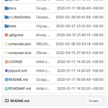
docs
Скорректированы ссылки в документации
2020-01-11 18:08:49 +08:00
src
/AtolOnline
Генерация объекта документа по сырой json-строке
2020-05-28 00:41:58 +08:00
tests
Улучшены исключения
2020-05-27 23:10:30 +08:00
.gitignore
Игнор файла-песочницы
2020-04-15 21:40:15 +08:00
composer.json
[RELEASE] v0.2.1-b
2020-05-28 00:53:18 +08:00
composer.lock
Обновление зависимостей
2020-04-15 21:38:53 +08:00
LICENSE
Initial commit, v0.1.0-b
2020-01-11 14:30:25 +08:00
phpunit.xml
Initial commit, v0.1.0-b
2020-01-11 14:30:25 +08:00
README.md
Скорректированы ссылки в документации
2020-01-11 18:08:49 +08:00
ROADMAP.md
Initial commit, v0.1.0-b
2020-01-11 14:30:25 +08:00
README.md
Escape