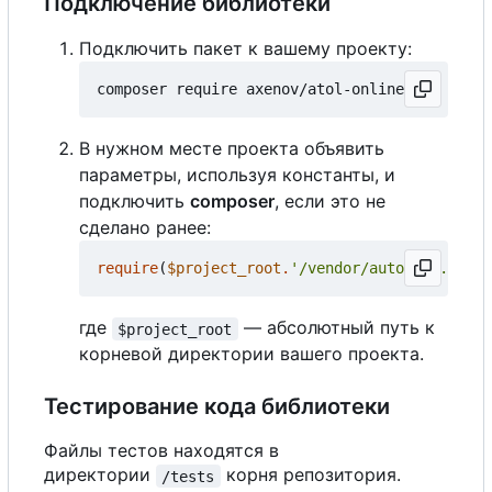
Подключение библиотеки
Подключить пакет к вашему проекту:
В нужном месте проекта объявить
параметры, используя константы, и
подключить
composer
, если это не
сделано ранее:
require
(
$project_root
.
'/vendor/autoload.php'
)
где
— абсолютный путь к
$project_root
корневой директории вашего проекта.
Тестирование кода библиотеки
Файлы тестов находятся в
директории
корня репозитория.
/tests