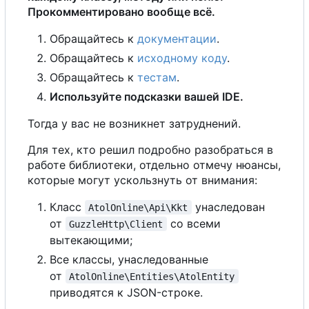
Прокомментировано вообще всё.
Обращайтесь к
документации
.
Обращайтесь к
исходному коду
.
Обращайтесь к
тестам
.
Используйте подсказки вашей IDE.
Тогда у вас не возникнет затруднений.
Для тех, кто решил подробно разобраться в
работе библиотеки, отдельно отмечу нюансы,
которые могут ускользнуть от внимания:
Класс
унаследован
AtolOnline\Api\Kkt
от
со всеми
GuzzleHttp\Client
вытекающими;
Все классы, унаследованные
от
AtolOnline\Entities\AtolEntity
приводятся к JSON-строке.