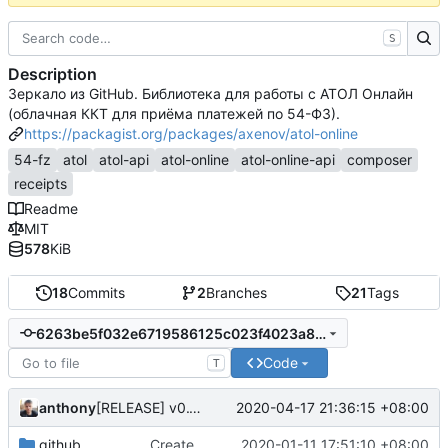
S
Description
Зеркало из GitHub. Библиотека для работы с АТОЛ Онлайн
(облачная ККТ для приёма платежей по 54-ФЗ).
https://packagist.org/packages/axenov/atol-online
54-fz
atol
atol-api
atol-online
atol-online-api
composer
receipts
Readme
MIT
578
KiB
18
Commits
2
Branches
21
Tags
6263be5f032e6719586125c023f4023a880f6315
Code
T
anthony
2020-04-17 21:36:15 +08:00
[RELEASE] v0.1.1-b
.github
Create FUNDING.yml
2020-01-11 17:51:10 +08:00