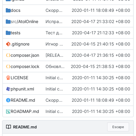
docs
Скорректированы ссылки в документации
2020-01-11 18:08:49 +08:00
src
/AtolOnline
Исправил обратно неисправную проверку количеств в массивах, удалил лишние исключения. Это была плохая идея.
2020-04-17 21:33:02 +08:00
tests
Тест для схем документов
2020-04-17 21:12:33 +08:00
.gitignore
Игнор файла-песочницы
2020-04-15 21:40:15 +08:00
composer.json
[RELEASE] v0.1.1-b
2020-04-17 21:36:15 +08:00
composer.lock
Обновление зависимостей
2020-04-15 21:38:53 +08:00
LICENSE
Initial commit, v0.1.0-b
2020-01-11 14:30:25 +08:00
phpunit.xml
Initial commit, v0.1.0-b
2020-01-11 14:30:25 +08:00
README.md
Скорректированы ссылки в документации
2020-01-11 18:08:49 +08:00
ROADMAP.md
Initial commit, v0.1.0-b
2020-01-11 14:30:25 +08:00
README.md
Escape