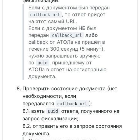
фискализации.
Если с документом был передан
, то ответ придёт
callback_url
на этот самый URL.
Если
с
документом
НЕ
был
передан
либо
callback_url
callback от АТОЛа не пришёл в
течение 300 секунд (5 минут),
нужно запрашивать вручную
по
, пришедшему от
uuid
АТОЛа в ответ на регистрацию
документа.
Проверить состояние документа (нет
необходимости, если
передавался
):
callback_url
8.1. взять
ответа, полученного на
uuid
запрос фискализации;
8.2. отправить его в запросе состояния
документа.