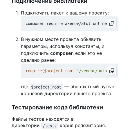
Подключение библиотеки
Подключить пакет к вашему проекту:
В нужном месте проекта объявить
параметры, используя константы, и
подключить
composer
, если это не
сделано ранее:
require
(
$project_root
.
'/vendor/autoload.php'
)
где
— абсолютный путь к
$project_root
корневой директории вашего проекта.
Тестирование кода библиотеки
Файлы тестов находятся в
директории
корня репозитория.
/tests