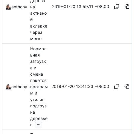
дерева
2019-01-20 13:59:11 +08:00
на
anthony
активно
й
вкладке
через
меню
Нормал
ьная
загрузк
а и
смена
пакетов
2019-01-20 13:41:33 +08:00
anthony
програм
м и
утилит,
подгруз
ка
деревье
...
в.