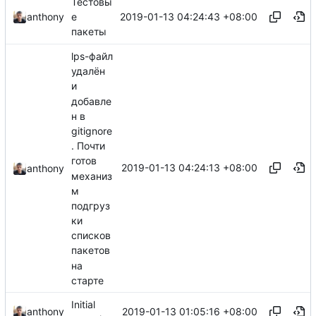
Тестовы
2019-01-13 04:24:43 +08:00
anthony
е
пакеты
lps-файл
удалён
и
добавле
н в
gitignore
. Почти
готов
2019-01-13 04:24:13 +08:00
anthony
механиз
м
подгруз
ки
списков
пакетов
на
старте
Initial
2019-01-13 01:05:16 +08:00
anthony