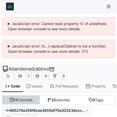
JavaScript error: Cannot read property '0' of undefined.
Open browser console to see more details.
JavaScript error: h(...).replaceChildren is not a function.
Open browser console to see more details. (11)
Abandoned
/
abtool
1
0
0
Code
Issues
Pull Requests
Projects
11
Commits
2
Branches
0
Tags
685274a356f8cee3655bf70a32523dcccbd7adab