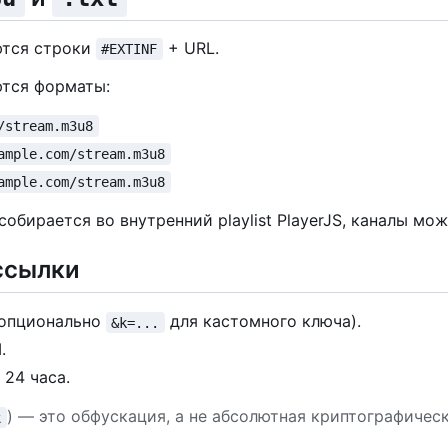
тся строки
+ URL.
#EXTINF
тся форматы:
/stream.m3u8
ample.com/stream.m3u8
ample.com/stream.m3u8
собирается во внутренний playlist PlayerJS, каналы мо
ссылки
опционально
для кастомного ключа).
&k=...
.
 24 часа.
) — это обфускация, а не абсолютная криптографическ
k