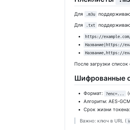
Для
поддерживаю
.m3u
Для
поддерживаю
.txt
https://example.com
Название|https://ex
Название,https://ex
После загрузки список 
Шифрованные 
Формат:
(
?enc=...
Алгоритм: AES-GCM
Срок жизни токена:
Важно: ключ в URL (