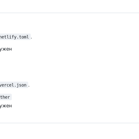
.
netlify.toml
нужен
.
vercel.json
Other
нужен