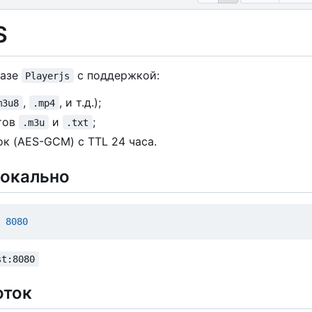
S
базе
с
поддержкой:
Playerjs
,
, и т.д.);
m3u8
.mp4
тов
и
;
.m3u
.txt
ок (AES-GCM)
с
TTL 24 часа.
локально
 
8080
st:8080
оток