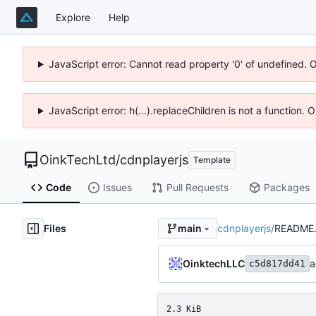
Explore
Help
JavaScript error: Cannot read property '0' of undefined. 
JavaScript error: h(...).replaceChildren is not a function.
OinkTechLtd
/
cdnplayerjs
Template
Code
Issues
Pull Requests
Packages
Files
cdnplayerjs
/
README
main
OinktechLLC
a
c5d817dd41
2.3 KiB