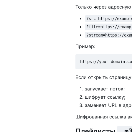
Только через адресную
?src=https://exampl
?file=https://examp
?stream=https://exa
Пример:
Если открыть страницу
запускает поток;
шифрует ссылку;
заменяет URL в ад
Шифрованная ссылка акт
Плейлисты
.m