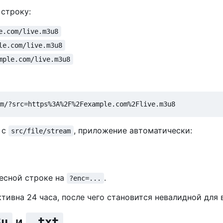
 строку:
e.com/live.m3u8
le.com/live.m3u8
mple.com/live.m3u8
 с
, приложение автоматически:
src/file/stream
ресной строке на
.
?enc=...
ивна 24 часа, после чего становится невалидной для 
и
3u
.txt