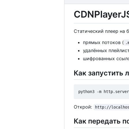
CDNPlayerJ
Статический плеер на 
прямых потоков (
.
удалённых плейлис
шифрованных ссыл
Как запустить 
python3 -m http.server
Открой:
http://localho
Как передать п