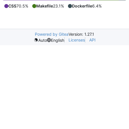
CSS
70.5%
Makefile
23.1%
Dockerfile
6.4%
Powered by Gitea
Version: 1.27.1
Licenses
API
Auto
English