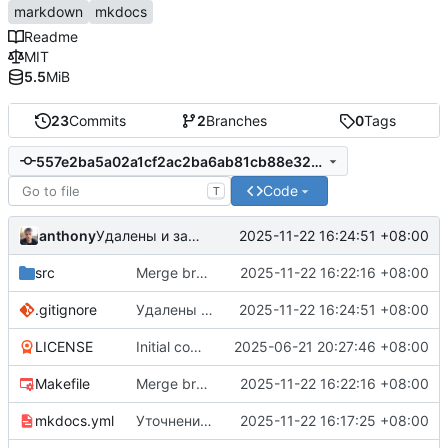
markdown
mkdocs
Readme
MIT
5.5
MiB
23
Commits
2
Branches
0
Tags
557e2ba5a02a1cf2ac2ba6ab81cb88e32a1dfd95
Code
T
anthony
2025-11-22 16:24:51 +08:00
Удалены и заигнорированы сгенерированные файлы сайта
src
Merge branch 'master' of git.axenov.dev:IPTV/docs
2025-11-22 16:22:16 +08:00
.gitignore
Удалены и заигнорированы сгенерированные файлы сайта
2025-11-22 16:24:51 +08:00
LICENSE
Initial commit
2025-06-21 20:27:46 +08:00
Makefile
Merge branch 'master' of git.axenov.dev:IPTV/docs
2025-11-22 16:22:16 +08:00
mkdocs.yml
Уточнения по командам и аргументам iptvc
2025-11-22 16:17:25 +08:00