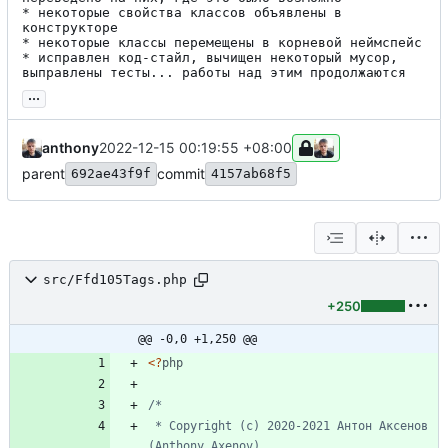
* некоторые свойства классов объявлены в 
конструкторе

* некоторые классы перемещены в корневой неймспейс

* исправлен код-стайл, вычищен некоторый мусор, 
выправлены тесты... работы над этим продолжаются
...
anthony
2022-12-15 00:19:55 +08:00
parent
commit
692ae43f9f
4157ab68f5
src/Ffd105Tags.php
+250
@@ -0,0 +1,250 @@
<
?
php
 * Copyright (c) 2020-2021 Антон Аксенов 