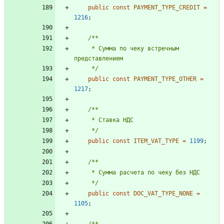
public
const
PAYMENT_TYPE_CREDIT
=
1216
;
     * Сумма по чеку встречным 
     */
public
const
PAYMENT_TYPE_OTHER
=
1217
;
     */
public
const
ITEM_VAT_TYPE
=
1199
;
     */
public
const
DOC_VAT_TYPE_NONE
=
1105
;