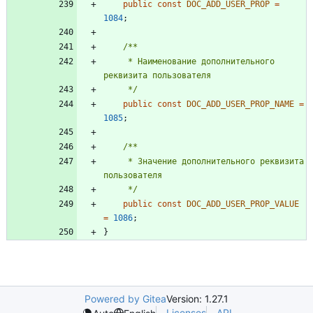
public
const
DOC_ADD_USER_PROP
=
1084
;
     * Наименование дополнительного 
     */
public
const
DOC_ADD_USER_PROP_NAME
=
1085
;
     * Значение дополнительного реквизита 
     */
public
const
DOC_ADD_USER_PROP_VALUE
=
1086
;
}
Powered by Gitea
Version: 1.27.1
Licenses
API