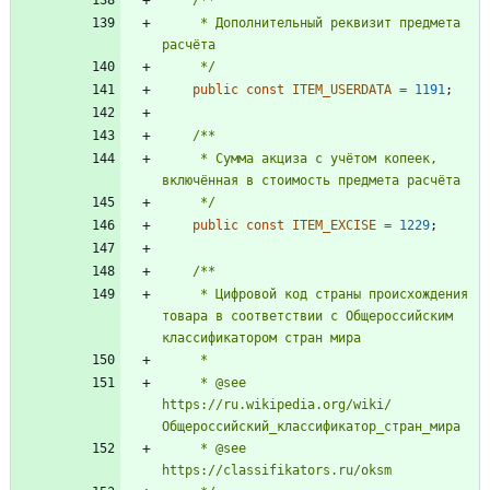
     * Дополнительный реквизит предмета 
     */
public
const
ITEM_USERDATA
=
1191
;
     * Сумма акциза с учётом копеек, 
     */
public
const
ITEM_EXCISE
=
1229
;
     * Цифровой код страны происхождения 
товара в соответствии с Общероссийским 
     * @see 
https://ru.wikipedia.org/wiki/
     * @see 