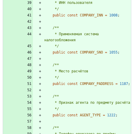
     */
public
const
COMPANY_INN
=
1008
;
     * Применяемая система 
     */
public
const
COMPANY_SNO
=
1055
;
     */
public
const
COMPANY_PADDRESS
=
1187
;
     */
public
const
AGENT_TYPE
=
1222
;
     * Телефон оператора по приёму 