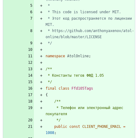
 * Этот код распространяется по лицензии 
 * https://github.com/anthonyaxenov/atol-
 */
namespace
AtolOnline
;
 */
final
class
Ffd105Tags
{
     * Телефон или электронный адрес 
     */
public
const
CLIENT_PHONE_EMAIL
=
1008
;