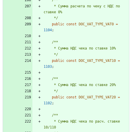
     * Сумма расчета по чеку с НДС по 
     */
public
const
DOC_VAT_TYPE_VAT0
=
1104
;
     */
public
const
DOC_VAT_TYPE_VAT10
=
1103
;
     */
public
const
DOC_VAT_TYPE_VAT20
=
1102
;
     * Сумма НДС чека по расч. ставке 