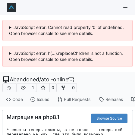
JavaScript error: Cannot read property '0' of undefined.
Open browser console to see more details.
JavaScript error: h(...).replaceChildren is not a function.
Open browser console to see more details.
Abandoned
/
atol-online
1
0
0
Code
Issues
Pull Requests
Releases
Миграция на php8.1
Browse Source
* enum-ы теперь enum-ы, а не говно -- теперь всё 
переведено на них, где это было возможно
