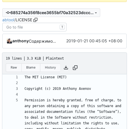
685274a356f8cee3655bf70a32523dcccbd7adab
abtool
/
LICENSE
T
anthony
2019-01-21 00:45:05 +08:00
Содержимое окна настроек боле или менее окончательно. Окно корректно создаётся и отображается через разные пункты меню. Декоративные правки.
19 lines
3.3 KiB
Plaintext
Raw
Blame
History
Permission is hereby granted, free of charge, to 
any person obtaining a copy of this software and 
associated documentation files (the “Software”), 
to deal in the Software without restriction, 
including without limitation the rights to use, 