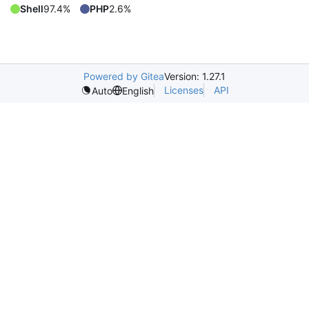
Shell
97.4%
PHP
2.6%
Powered by Gitea
Version: 1.27.1
Licenses
API
Auto
English