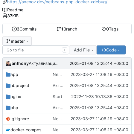
https://axenov.dev/netbeans-php-docker-xdebug/
Readme
37
KiB
3
Commits
1
Branch
0
Tags
master
Add File
Code
T
anthony
2025-01-08 13:25:44 +08:00
Актуализация версий
app
New php helper for dockerized cli scripts
2023-03-27 11:08:19 +08:00
nbproject
Актуализация версий
2025-01-08 13:25:44 +08:00
nginx
Start
2022-11-28 10:13:36 +08:00
php
Актуализация версий
2025-01-08 13:25:44 +08:00
.gitignore
New php helper for dockerized cli scripts
2023-03-27 11:08:19 +08:00
docker-compose.yml
New php helper for dockerized cli scripts
2023-03-27 11:08:19 +08:00