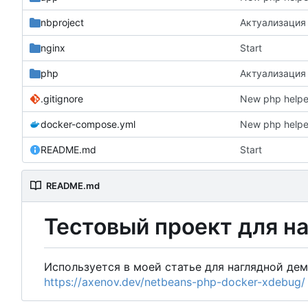
nbproject
Актуализация
nginx
Start
php
Актуализация
.gitignore
New php helper
docker-compose.yml
New php helper
README.md
Start
README.md
Тестовый проект для н
Используется в моей статье для наглядной де
https://axenov.dev/netbeans-php-docker-xdebug/