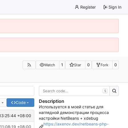
Register
Sign In
1
0
0
Watch
Star
Fork
S
Description
e
Code
Используется в моей статье для
наглядной демонстрации процесса
13:25:44 +08:00
настройки NetBeans + xdebug
https://axenov.dev/netbeans-php-
11:08:19 +08:00