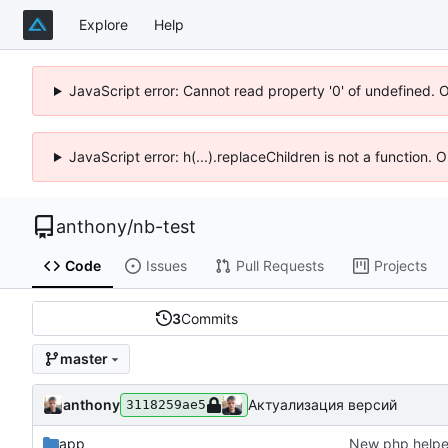
Explore
Help
JavaScript error: Cannot read property '0' of undefined. 
JavaScript error: h(...).replaceChildren is not a function.
anthony
/
nb-test
Code
Issues
Pull Requests
Projects
3
Commits
master
anthony
Актуализация версий
3118259ae5
app
New php helper