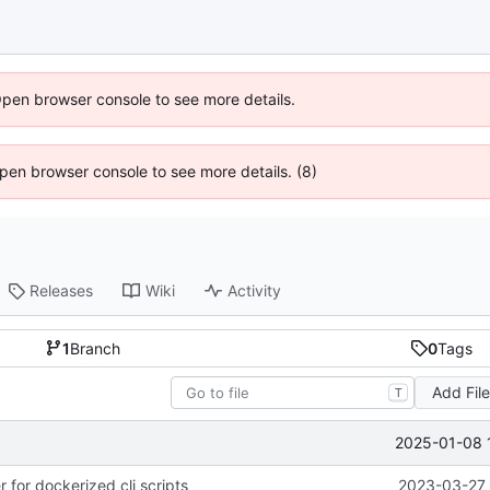
Open browser console to see more details.
 Open browser console to see more details. (8)
Releases
Wiki
Activity
1
Branch
0
Tags
Add Fil
T
2025-01-08 
 for dockerized cli scripts
2023-03-27 