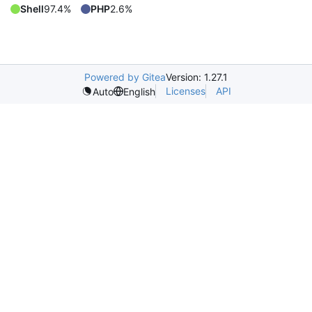
Shell
97.4%
PHP
2.6%
Powered by Gitea
Version: 1.27.1
Licenses
API
Auto
English