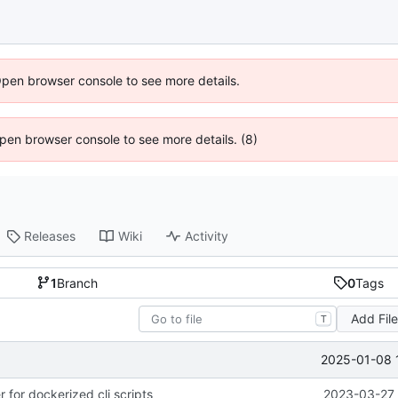
Open browser console to see more details.
 Open browser console to see more details. (8)
Releases
Wiki
Activity
1
Branch
0
Tags
Add Fil
T
2025-01-08 
 for dockerized cli scripts
2023-03-27 