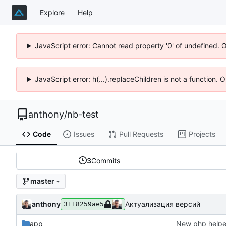
Explore
Help
JavaScript error: Cannot read property '0' of undefined. 
JavaScript error: h(...).replaceChildren is not a function.
anthony
/
nb-test
Code
Issues
Pull Requests
Projects
3
Commits
master
anthony
Актуализация версий
3118259ae5
app
New php helper