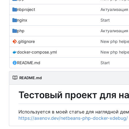
nbproject
Актуализация
nginx
Start
php
Актуализация
.gitignore
New php helper
docker-compose.yml
New php helper
README.md
Start
README.md
Тестовый проект для н
Используется в моей статье для наглядной де
https://axenov.dev/netbeans-php-docker-xdebug/