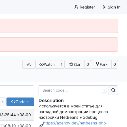
Register
Sign In
1
0
0
Watch
Star
Fork
S
Description
e
Code
Используется в моей статье для
наглядной демонстрации процесса
13:25:44 +08:00
настройки NetBeans + xdebug
https://axenov.dev/netbeans-php-
11:08:19 +08:00