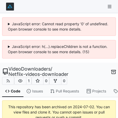
JavaScript error: Cannot read property '0' of undefined.
Open browser console to see more details.
JavaScript error: h(...).replaceChildren is not a function.
Open browser console to see more details. (15)
VideoDownloaders
/
Netflix-videos-downloader
1
0
0
Code
Issues
Pull Requests
Projects
This repository has been archived on
2024-07-02
. You can
view files and clone it. You cannot open issues or pull
requests or push a commit.