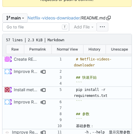
Netflix-videos-downloader
/
README.md
main
Add File
T
57 lines
2.3 KiB
Markdown
Raw
Permalink
Normal View
History
Unescape
Create README.md
# Netflix-videos-
Improve Readme.md to Help
Install method
pip install -r 
Improve Readme.md to Help
```
Improve Readme.md to Help V2
    -h，--help  显示完整参数