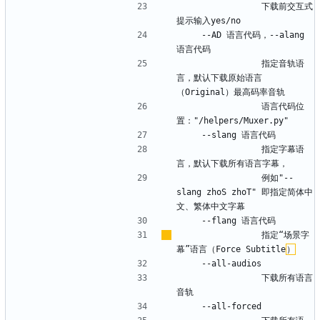
                下载前交互式
    --AD 语言代码，--alang 
                指定音轨语
言，默认下载原始语言
                语言代码位
                指定字幕语
                例如"--
slang zhoS zhoT" 即指定简体中
                指定“场景字
幕”语言（Force Subtitle
）
                下载所有语言