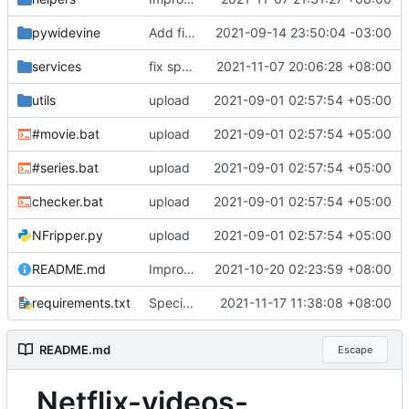
pywidevine
Add files via upload
2021-09-14 23:50:04 -03:00
services
fix spelling mistakes
2021-11-07 20:06:28 +08:00
utils
upload
2021-09-01 02:57:54 +05:00
#movie.bat
upload
2021-09-01 02:57:54 +05:00
#series.bat
upload
2021-09-01 02:57:54 +05:00
checker.bat
upload
2021-09-01 02:57:54 +05:00
NFripper.py
upload
2021-09-01 02:57:54 +05:00
README.md
Improve Readme.md to Help V2
2021-10-20 02:23:59 +08:00
requirements.txt
Specifics Adjustment
2021-11-17 11:38:08 +08:00
README.md
Escape
Netflix-videos-