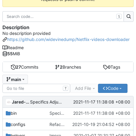
S
Description
No description provided
https://github.com/widevinedump/Netflix-videos-downloader
Readme
55
MiB
27
Commits
2
Branches
0
Tags
main
Add File
Code
T
Jared-02
2021-11-17 11:38:08 +08:00
Specifics Adjustment
bin
Specifics Adjustment
2021-11-17 11:38:08 +08:00
configs
Refactored Aria2c Settings
2021-10-19 21:04:52 +08:00
helpers
Improve the check main or high module
2021-11-07 21:31:27 +08:00