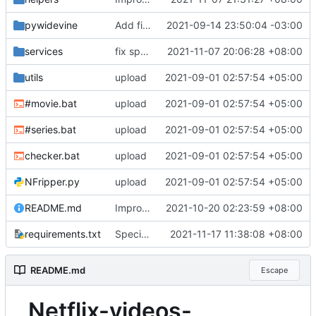
pywidevine
Add files via upload
2021-09-14 23:50:04 -03:00
services
fix spelling mistakes
2021-11-07 20:06:28 +08:00
utils
upload
2021-09-01 02:57:54 +05:00
#movie.bat
upload
2021-09-01 02:57:54 +05:00
#series.bat
upload
2021-09-01 02:57:54 +05:00
checker.bat
upload
2021-09-01 02:57:54 +05:00
NFripper.py
upload
2021-09-01 02:57:54 +05:00
README.md
Improve Readme.md to Help V2
2021-10-20 02:23:59 +08:00
requirements.txt
Specifics Adjustment
2021-11-17 11:38:08 +08:00
README.md
Escape
Netflix-videos-