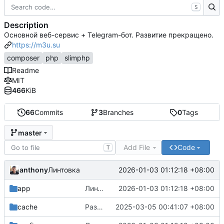
S
Description
Основной веб-сервис + Telegram-бот. Развитие прекращено.
https://m3u.su
composer
php
slimphp
Readme
MIT
466
KiB
66
Commits
3
Branches
0
Tags
master
Add File
Code
T
anthony
2026-01-03 01:12:18 +08:00
Линтовка
app
Линтовка
2026-01-03 01:12:18 +08:00
cache
Разделение по отдельным репозиториям
2025-03-05 00:41:07 +08:00