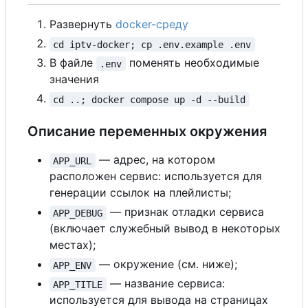
Развернуть
docker-среду
cd iptv-docker; cp .env.example .env
В
файле
поменять необходимые
.env
значения
cd ..; docker compose up -d --build
Описание переменных окружения
— адрес, на котором
APP_URL
расположен сервис: используется для
генерации ссылок на плейлисты;
— признак отладки сервиса
APP_DEBUG
(включает служебный вывод в некоторых
местах);
— окружение (см. ниже);
APP_ENV
— название сервиса:
APP_TITLE
используется для вывода на страницах