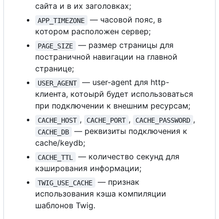
сайта и в их заголовках;
— часовой пояс, в
APP_TIMEZONE
котором расположен сервер;
— размер страницы для
PAGE_SIZE
постраничной навигации на главной
странице;
— user-agent для http-
USER_AGENT
клиента, котоырй будет использоваться
при подключении к внешним ресурсам;
,
,
,
CACHE_HOST
CACHE_PORT
CACHE_PASSWORD
— реквизиты подключения к
CACHE_DB
cache/keydb;
— количество секунд для
CACHE_TTL
кэширования информации;
— признак
TWIG_USE_CACHE
использования кэша компиляции
шаблонов Twig.