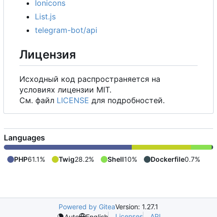
Ionicons
List.js
telegram-bot/api
Лицензия
Исходный код распространяется на
условиях лицензии MIT.
См. файл
LICENSE
для подробностей.
Languages
PHP
61.1%
Twig
28.2%
Shell
10%
Dockerfile
0.7%
Powered by Gitea
Version: 1.27.1
Licenses
API
Auto
English