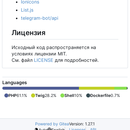
Ionicons
List.js
telegram-bot/api
Лицензия
Исходный код распространяется на
условиях лицензии MIT.
См. файл
LICENSE
для подробностей.
Languages
PHP
61.1%
Twig
28.2%
Shell
10%
Dockerfile
0.7%
Powered by Gitea
Version: 1.27.1
Licenses
API
Auto
English