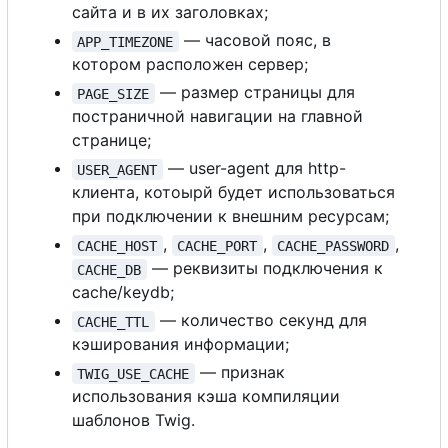
сайта и в их заголовках;
— часовой пояс, в
APP_TIMEZONE
котором расположен сервер;
— размер страницы для
PAGE_SIZE
постраничной навигации на главной
странице;
— user-agent для http-
USER_AGENT
клиента, котоырй будет использоваться
при подключении к внешним ресурсам;
,
,
,
CACHE_HOST
CACHE_PORT
CACHE_PASSWORD
— реквизиты подключения к
CACHE_DB
cache/keydb;
— количество секунд для
CACHE_TTL
кэширования информации;
— признак
TWIG_USE_CACHE
использования кэша компиляции
шаблонов Twig.