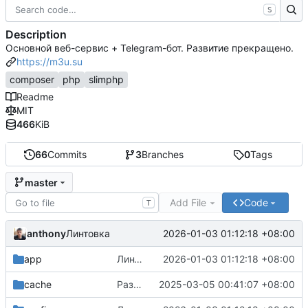
S
Description
Основной веб-сервис + Telegram-бот. Развитие прекращено.
https://m3u.su
composer
php
slimphp
Readme
MIT
466
KiB
66
Commits
3
Branches
0
Tags
master
Add File
Code
T
anthony
2026-01-03 01:12:18 +08:00
Линтовка
app
Линтовка
2026-01-03 01:12:18 +08:00
cache
Разделение по отдельным репозиториям
2025-03-05 00:41:07 +08:00