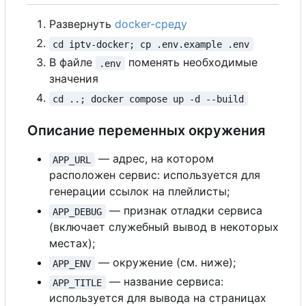
Развернуть
docker-среду
cd iptv-docker; cp .env.example .env
В
файле
поменять необходимые
.env
значения
cd ..; docker compose up -d --build
Описание переменных окружения
— адрес, на котором
APP_URL
расположен сервис: используется для
генерации ссылок на плейлисты;
— признак отладки сервиса
APP_DEBUG
(включает служебный вывод в некоторых
местах);
— окружение (см. ниже);
APP_ENV
— название сервиса:
APP_TITLE
используется для вывода на страницах