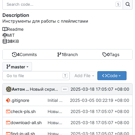
S
Description
Инструменты для работы с плейлистами
Readme
MIT
38
KiB
4
Commits
1
Branch
0
Tags
master
Add File
Code
T
...
Антон Аксенов
2025-03-18 17:05:07 +08:00
Новый скрипт playlists, который выкачивает ini
.gitignore
Initial commit
2025-03-05 00:22:19 +08:00
check-pls.sh
Новый скрипт playlists, который выкачивает ini
2025-03-18 17:05:07 +08:00
download-all.sh
Новый скрипт playlists, который выкачивает ini
2025-03-18 17:05:07 +08:00
find-in-all.sh
Новый скрипт playlists, который выкачивает ini
2025-03-18 17:05:07 +08:00