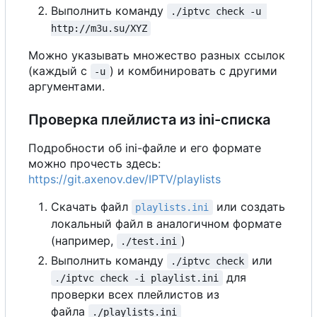
Выполнить команду
./iptvc check -u 
http://m3u.su/XYZ
Можно указывать множество разных ссылок
(каждый с
) и комбинировать с другими
-u
аргументами.
Проверка плейлиста из ini-списка
Подробности об ini-файле и его формате
можно прочесть здесь:
https://git.axenov.dev/IPTV/playlists
Скачать файл
или создать
playlists.ini
локальный файл в аналогичном формате
(например,
)
./test.ini
Выполнить команду
или
./iptvc check
для
./iptvc check -i playlist.ini
проверки всех плейлистов из
файла
./playlists.ini