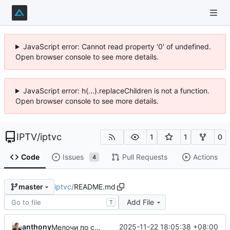
JavaScript error: Cannot read property '0' of undefined.
Open browser console to see more details.
JavaScript error: h(...).replaceChildren is not a function.
Open browser console to see more details.
IPTV
/
iptvc
1
1
0
Code
Issues
Pull Requests
Actions
4
iptvc
/
README.md
master
Add File
T
anthony
2025-11-22 18:05:38 +08:00
Мелочи по сборке и README