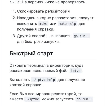
выше. На версиях ниже не проверялось.
Склонировать репозиторий
Находясь в корне репозитория, следует
выполнить
или
для
make
make help
получения справки.
Другой способ — выполнить
go run .
для быстрого запуска.
Быстрый старт
Открыть терминал в директории, куда
распакован исполняемый файл
.
iptvc
Выполнить
для получения
./iptvc help
краткой справки.
Если был клонирован репозиторий, то
вместо
можно запустить
./iptvc
go run .