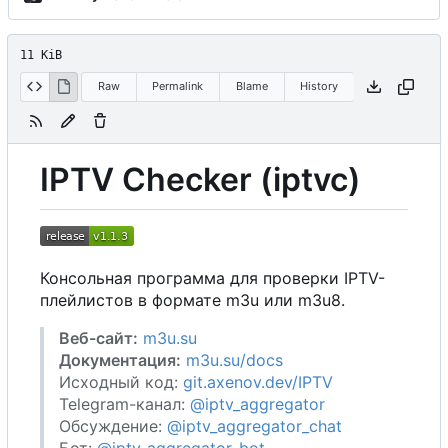
11 KiB
Raw
Permalink
Blame
History
IPTV Checker (iptvc)
Консольная программа для проверки IPTV-
плейлистов в формате m3u или m3u8.
Веб-сайт:
m3u.su
Документация:
m3u.su/docs
Исходный код:
git.axenov.dev/IPTV
Telegram-канал:
@iptv_aggregator
Обсуждение:
@iptv_aggregator_chat