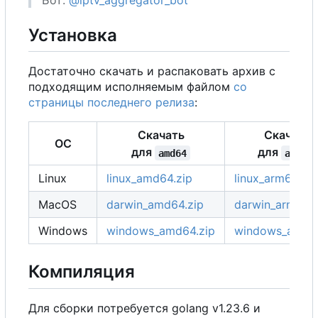
Бот:
@iptv_aggregator_bot
Установка
Достаточно скачать и распаковать архив с
подходящим исполняемым файлом
со
страницы последнего релиза
:
Скачать
Скачать
ОС
для
для
amd64
arm64
Linux
linux_amd64.zip
linux_arm64.zip
MacOS
darwin_amd64.zip
darwin_arm64.z
Windows
windows_amd64.zip
windows_arm64
Компиляция
Для сборки потребуется golang v1.23.6 и