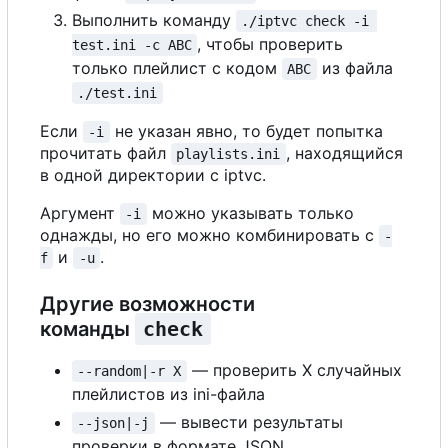
Выполнить команду
./iptvc check -i 
, чтобы проверить
test.ini -c ABC
только плейлист с кодом
из файла
ABC
./test.ini
Если
не указан явно, то будет попытка
-i
прочитать файл
, находящийся
playlists.ini
в одной директории с iptvc.
Аргумент
можно указывать только
-i
однажды, но его можно комбинировать с
-
и
.
f
-u
Другие возможности
команды
check
— проверить X случайных
--random|-r X
плейлистов из ini-файла
— вывести результаты
--json|-j
проверки в формате JSON