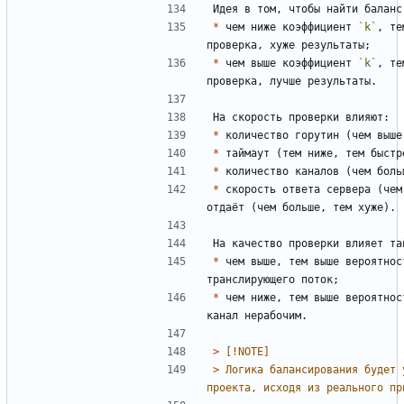
*
 чем ниже коэффициент 
`k`
, те
*
 чем выше коэффициент 
`k`
, те
*
*
*
*
 скорость ответа сервера (чем
*
 чем выше, тем выше вероятнос
*
 чем ниже, тем выше вероятнос
> 
> 
Логика балансирования будет 