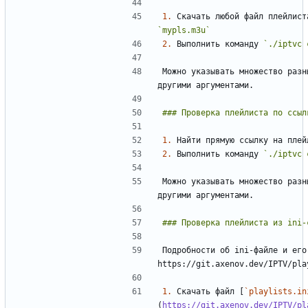
1.
`mypls.m3u`
2.
 Выполнить команду 
`./iptvc 
Можно указывать множество разн
1.
 Найти прямую ссылку на плей
2.
 Выполнить команду 
`./iptvc 
Можно указывать множество разн
Подробности об ini-файле и его
1.
 Скачать файл [
`playlists.in
(
https://git.axenov.dev/IPTV/pl