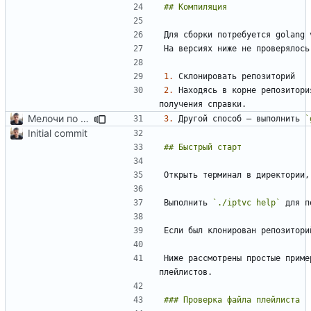
1.
2.
 Находясь в корне репозитори
Мелочи по сборке и README
3.
 Другой способ — выполнить 
`
Initial commit
Открыть терминал в директории,
Выполнить 
`./iptvc help`
Если был клонирован репозитори
Ниже рассмотрены простые приме