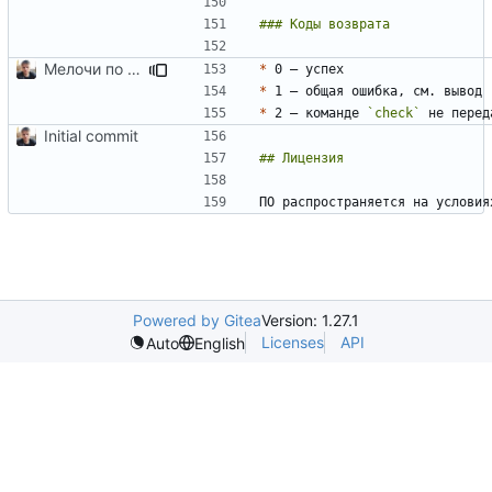
Мелочи по сборке и README
*
*
*
 2 — команде 
`check`
 не перед
Initial commit
ПО распространяется на условия
Powered by Gitea
Version: 1.27.1
Licenses
API
Auto
English