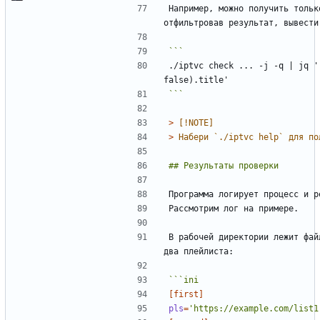
Например, можно получить тольк
./iptvc check ... -j -q | jq '
```
> 
> 
В рабочей директории лежит фай
[first]
pls
=
'https://example.com/list1