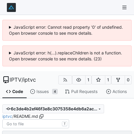
JavaScript error: Cannot read property '0' of undefined.
Open browser console to see more details.
JavaScript error: h(...).replaceChildren is not a function.
Open browser console to see more details. (23)
IPTV
/
iptvc
1
1
0
Code
Issues
Pull Requests
Actions
4
6c3de4b2ef46f3e8c3075358e4db6a2ac0b07293
iptvc
/
README.md
T