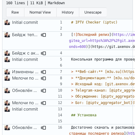
160 lines
11 KiB
Markdown
Raw
Normal View
History
Unescape
Initial commit
Бейдж теперь ссылка на последний релиз
[
![Последний релиз
](
https://im
gitea_url=https%3A%2F%2Fgit.axe
onds=600
Бейдж с актуальной версией
Initial commit
Изменены ссылки на сайт
> 
Мелочи по сборке и README
> 
> 
Обновлён README
> 
> 
Мелочи по сборке и README
> 
Initial commit
Обновлён README
Достаточно скачать и распакова
страницы последнего релиза
](
htt