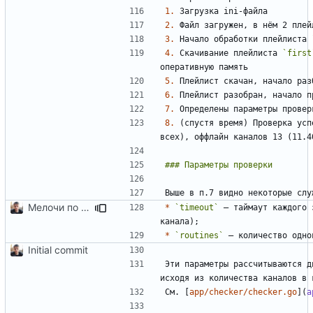
1.
2.
3.
 Начало обработки плейлиста 
4.
 Скачивание плейлиста 
`first
5.
6.
7.
8.
 (спустя время) Проверка усп
Мелочи по сборке и README
*
`timeout`
 — таймаут каждого 
*
`routines`
Initial commit
Эти параметры рассчитываются д
исходя из количества каналов в 
См. [
app/checker/checker.go
](
a