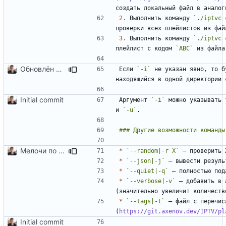
создать локальный файл в аналог
2.
 Выполнить команду 
`./iptvc 
проверки всех плейлистов из фай
3.
 Выполнить команду 
`./iptvc 
плейлист с кодом 
`ABC`
 из файла
Обновлён README
Если 
`-i`
 не указан явно, то б
Initial commit
Аргумент 
`-i`
 можно указывать 
и 
`-u`
Мелочи по сборке и README
*
`--random|-r X`
*
`--json|-j`
*
`--quiet|-q`
*
`--verbose|-v`
 — добавить в 
*
`--tags|-t`
 — файл с перечис
(
https://git.axenov.dev/IPTV/pl
Initial commit