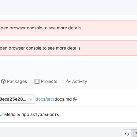
Open browser console to see more details.
 Open browser console to see more details.
Packages
Projects
Activity
docs
/
src
/
docs.md
c1af326438ece089cd9063a8eca25e288422577b
Мелочь про актуальность