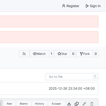
Register
Sign In
1
0
0
Watch
Star
Fork
T
2025-12-26 23:24:00 +08:00
Raw
Blame
History
Escape