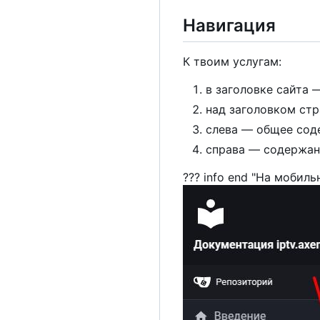
Навигация
К
твоим услугам:
в заголовке сайта 
над заголовком ст
слева — общее сод
справа — содержан
??? info end "На мобил