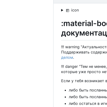
icon
:material-b
документа
!!! warning "Актуально
Поддерживать содержим
делом
.
!!! danger "Тем не мен
которые уже просто нет
Если у тебя возникает 
либо быть посланн
либо быть посланны
либо остаться в игн