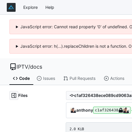
Explore
Help
JavaScript error: Cannot read property '0' of undefined. 
JavaScript error: h(...).replaceChildren is not a function.
IPTV
/
docs
Code
Issues
Pull Requests
Actions
Files
anthony
c1af326438
2.0 KiB