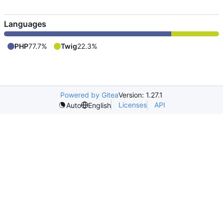
Languages
PHP
77.7%
Twig
22.3%
Powered by Gitea
Version: 1.27.1
Licenses
API
Auto
English