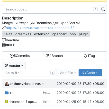
S
Description
Модуль интеграции Dreamkas для OpenCart v3.
https://axenov.dev/dreamkas-opencart-3/
54-fz
dreamkas
extension
opencart
php
plugin
Readme
86
KiB
5
Commits
1
Branch
1
Tag
master
Add File
Code
T
anthony
2019-09-09 23:17:39 +08:00
Новые изменения в модуле - отображение статуса фискализации. Весь базовый функционал должен работать. Важные изменения в README + LICENSE
src
Новые изменения в модуле - отображение статуса фискализации. Весь базовый функционал должен работать. Важные изменения в README + LICENSE
2019-09-09 23:17:39 +08:00
dreamkas-f opencart.ocmod.zip
Initial commit
2019-04-25 00:15:47 +08:00