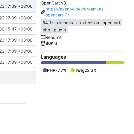
OpenCart v3.
23:17:39 +08:00
https://axenov.dev/dreamkas-
opencart-3/
23:17:39 +08:00
54-fz
dreamkas
extension
opencart
00:15:47 +08:00
php
plugin
Readme
23:17:39 +08:00
86
KiB
23:17:39 +08:00
Languages
23:17:39 +08:00
PHP
77.7%
Twig
22.3%