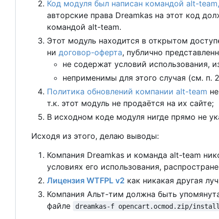
Код модуля был написан командой alt-team
авторские права Dreamkas на этот код до
командой alt-team.
Этот модуль находится в открытом доступ
ни
договор-оферта
, публично представленн
не содержат условий использования, и
неприменимы для этого случая (см. п. 2
Политика обновлений компании alt-team
не
т.к. этот модуль не продаётся на их сайте;
В исходном коде модуля нигде прямо не ука
Исходя из этого, делаю выводы:
Компания Dreamkas и команда alt-team ник
условиях его использования, распростране
Лицензия WTFPL v2
как никакая другая луч
Компания Альт-тим должна быть упомянута 
файле
dreamkas-f opencart.ocmod.zip/instal