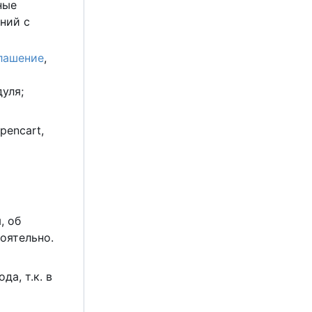
ные
ний с
лашение
,
уля;
pencart,
, об
оятельно.
а, т.к. в