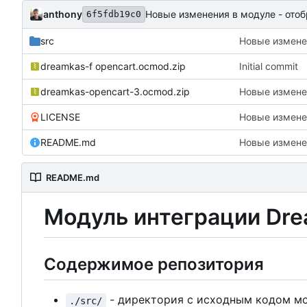
anthony
6f5fdb19c0
src
dreamkas-f opencart.ocmod.zip
Initial commit
dreamkas-opencart-3.ocmod.zip
LICENSE
README.md
README.md
Модуль интеграции Dre
Содержимое репозитория
- директория с исходным кодом м
./src/