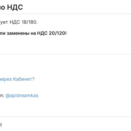
но НДС
ует НДС 18/180.
ыли заменены на НДС 20/120!
через Кабинет?
am:
@apidreamkas
!