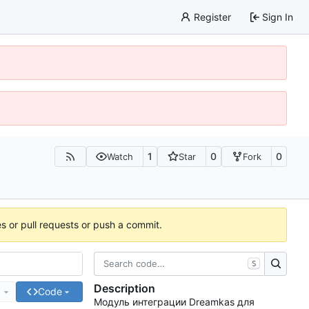
Register
Sign In
1
0
0
Watch
Star
Fork
es or pull requests or push a commit.
S
Description
e
Code
Модуль интеграции Dreamkas для