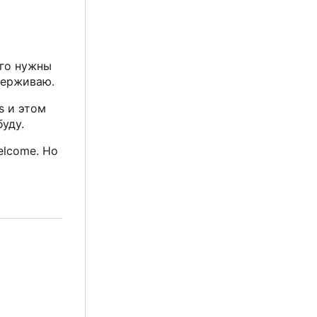
ого нужны
держиваю.
s и этом
буду.
elcome. Но