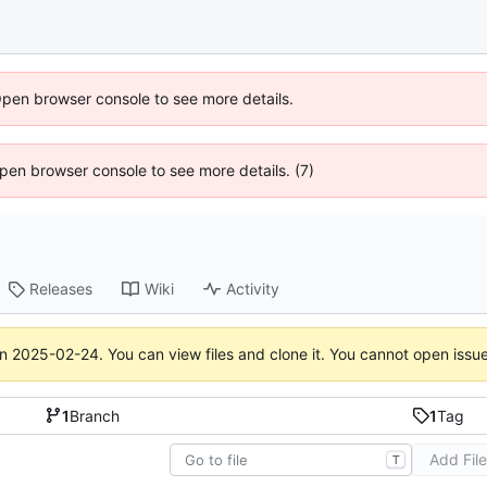
Open browser console to see more details.
 Open browser console to see more details. (7)
Releases
Wiki
Activity
on
2025-02-24
. You can view files and clone it. You cannot open issu
1
Branch
1
Tag
Add Fil
T