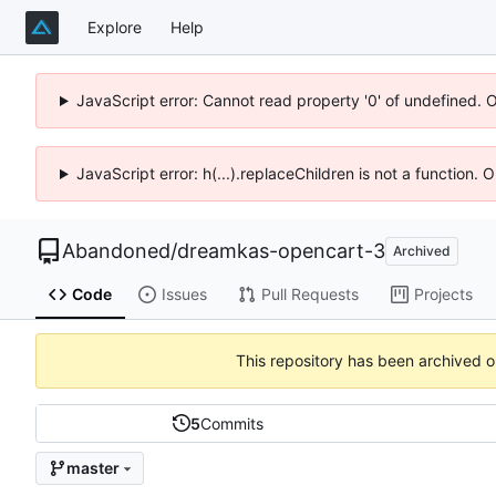
Explore
Help
JavaScript error: Cannot read property '0' of undefined. 
JavaScript error: h(...).replaceChildren is not a function.
Abandoned
/
dreamkas-opencart-3
Archived
Code
Issues
Pull Requests
Projects
This repository has been archived 
5
Commits
master