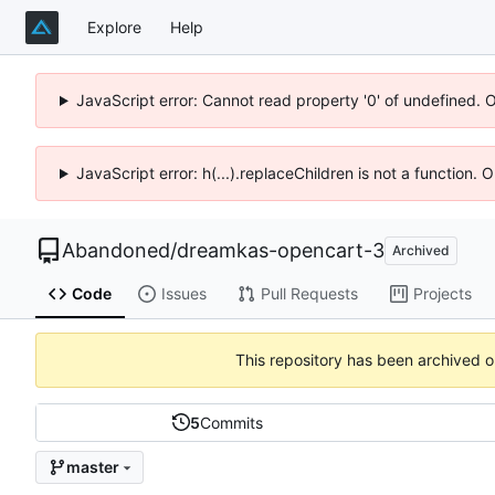
Explore
Help
JavaScript error: Cannot read property '0' of undefined. 
JavaScript error: h(...).replaceChildren is not a function.
Abandoned
/
dreamkas-opencart-3
Archived
Code
Issues
Pull Requests
Projects
This repository has been archived 
5
Commits
master