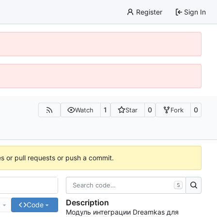
Register
Sign In
1
0
0
Watch
Star
Fork
es or pull requests or push a commit.
S
Description
e
Code
Модуль интеграции Dreamkas для