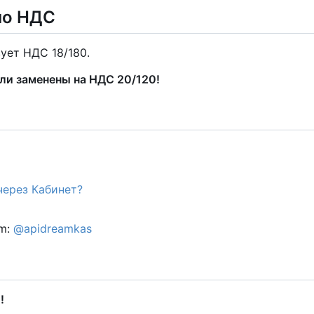
но НДС
ует НДС 18/180.
ыли заменены на НДС 20/120!
через Кабинет?
am:
@apidreamkas
!