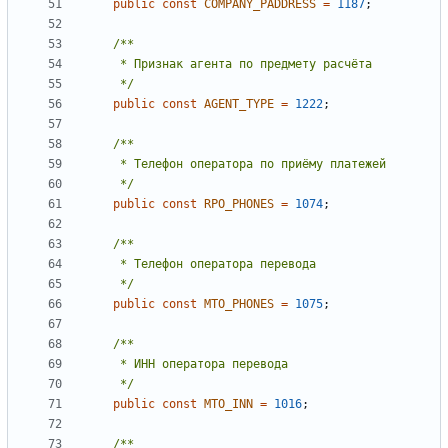
public
const
COMPANY_PADDRESS
=
1187
;
     */
public
const
AGENT_TYPE
=
1222
;
     */
public
const
RPO_PHONES
=
1074
;
     */
public
const
MTO_PHONES
=
1075
;
     */
public
const
MTO_INN
=
1016
;