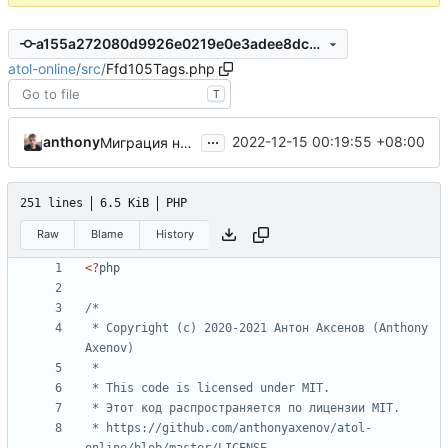
a155a272080d9926e0219e0e3adee8dc6625ac8d
atol-online
/
src
/
Ffd105Tags.php
T
...
anthony
2022-12-15 00:19:55 +08:00
Миграция на php8.1
251 lines
6.5 KiB
PHP
Raw
Blame
History
<?
php
 * Copyright (c) 2020-2021 Антон Аксенов (Anthony 
 * https://github.com/anthonyaxenov/atol-