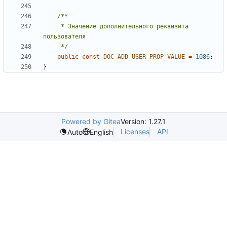
     * Значение дополнительного реквизита 
     */
public
const
DOC_ADD_USER_PROP_VALUE
=
1086
;
}
Powered by Gitea
Version: 1.27.1
Licenses
API
Auto
English