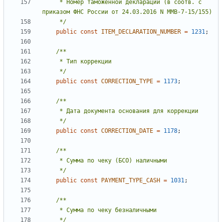
     * Номер таможенной декларации (в соотв. с 
     */
public
const
ITEM_DECLARATION_NUMBER
=
1231
;
     */
public
const
CORRECTION_TYPE
=
1173
;
     */
public
const
CORRECTION_DATE
=
1178
;
     */
public
const
PAYMENT_TYPE_CASH
=
1031
;
     */