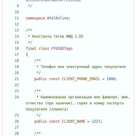
 */
namespace
AtolOnline
;
 */
final
class
Ffd105Tags
{
     */
public
const
CLIENT_PHONE_EMAIL
=
1008
;
     * Наименование организации или фамилия, имя, 
отчество (при наличии), серия и номер паспорта 
     */
public
const
CLIENT_NAME
=
1227
;