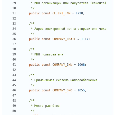
     */
public
const
CLIENT_INN
=
1228
;
     */
public
const
COMPANY_EMAIL
=
1117
;
     */
public
const
COMPANY_INN
=
1008
;
     */
public
const
COMPANY_SNO
=
1055
;
     */