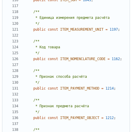
public
const
ITEM_SUM
=
1043
;
     */
public
const
ITEM_MEASUREMENT_UNIT
=
1197
;
     */
public
const
ITEM_NOMENCLATURE_CODE
=
1162
;
     */
public
const
ITEM_PAYMENT_METHOD
=
1214
;
     */
public
const
ITEM_PAYMENT_OBJECT
=
1212
;