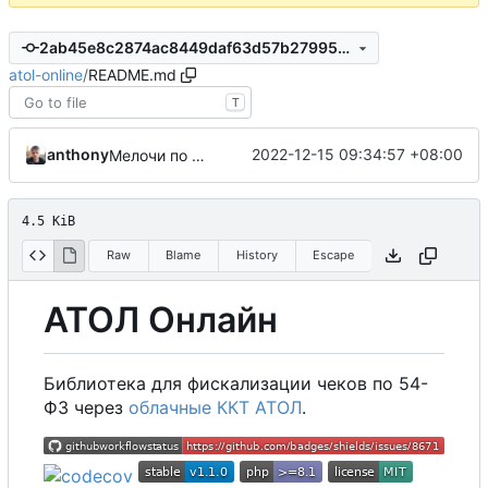
2ab45e8c2874ac8449daf63d57b27995d1ae0eb0
atol-online
/
README.md
T
anthony
2022-12-15 09:34:57 +08:00
Мелочи по докам, TODO в README
4.5 KiB
Raw
Blame
History
Escape
АТОЛ Онлайн
Библиотека для фискализации чеков по 54-
ФЗ через
облачные ККТ АТОЛ
.