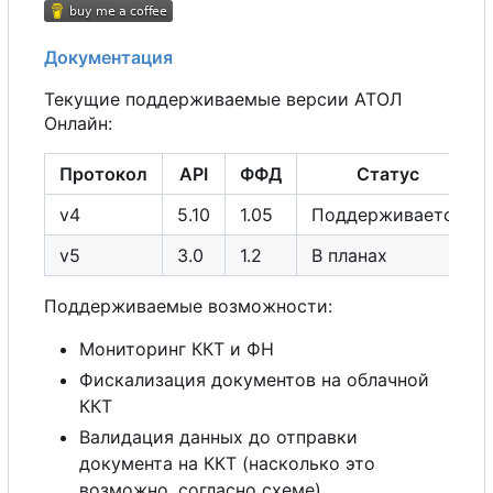
Документация
Текущие поддерживаемые версии АТОЛ
Онлайн:
Протокол
API
ФФД
Статус
v4
5.10
1.05
Поддерживается
v5
3.0
1.2
В
планах
Поддерживаемые возможности:
Мониторинг ККТ и ФН
Фискализация документов на облачной
ККТ
Валидация данных до отправки
документа на ККТ (насколько это
возможно, согласно схеме)