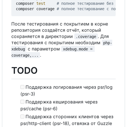
composer 
test
# полное тестирование без покры
composer coverage 
# полное тестирование с покрыти
После тестирования с покрытием в корне
репозитория создаётся отчёт, который
сохраняется в директории
. Для
.coverage
тестирования с покрытием необходим
php-
с
параметром
xdebug
xdebug.mode = 
.
coverage,...
TODO
Поддержка логирования через psr/log
(psr-3)
Поддержка кеширования через
psr/cache (psr-6)
Поддержка сторонних клиентов через
psr/http-client (psr-18), отвязка от Guzzle