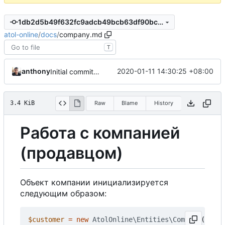
1db2d5b49f632fc9adcb49bcb63df90bc4f0ae82
atol-online
/
docs
/
company.md
T
anthony
2020-01-11 14:30:25 +08:00
Initial commit, v0.1.0-b
3.4 KiB
Raw
Blame
History
Работа с компанией
(продавцом)
Объект компании инициализируется
следующим образом:
$customer
=
new
AtolOnline\Entities\Company
();