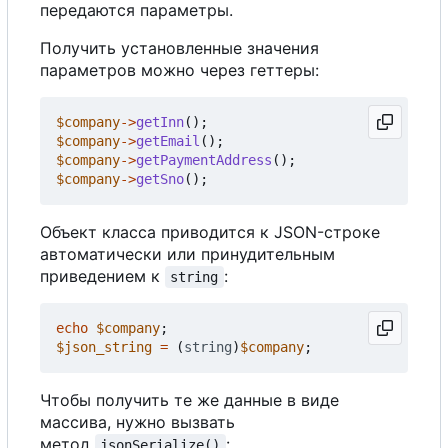
передаются параметры.
Получить установленные значения
параметров можно через геттеры:
$company
->
getInn
();
$company
->
getEmail
();
$company
->
getPaymentAddress
();
$company
->
getSno
();
Объект класса приводится к JSON-строке
автоматически или принудительным
приведением к
:
string
echo
$company
;
$json_string
=
(
string
)
$company
;
Чтобы получить те же данные в виде
массива, нужно вызвать
метод
:
jsonSerialize()