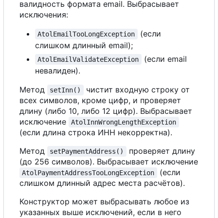
валидность формата email. Выбрасывает
исключения:
(если
AtolEmailTooLongException
слишком длинный email);
(если email
AtolEmailValidateException
невалиден).
Метод
чистит входную строку от
setInn()
всех символов, кроме цифр, и проверяет
длину (либо 10, либо 12 цифр). Выбрасывает
исключение
AtolInnWrongLengthException
(если длина строка ИНН некорректна).
Метод
проверяет длину
setPaymentAddress()
(до 256 символов). Выбрасывает исключение
(если
AtolPaymentAddressTooLongException
слишком длинный адрес места расчётов).
Конструктор может выбрасывать любое из
указанных выше исключений, если в него