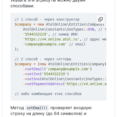
способами:
$company
=
new
AtolOnline\Entities\Company
(
AtolOnline\Constants\SnoTypes
::
OSN
,
'5544332219'
,
'https://v4.online.atol.ru'
,
'company@example.com'
);
$company
=
(
new
AtolOnline\Entities\Company
())
->
setEmail
(
'company@example.com'
)
->
setInn
(
'5544332219'
)
->
setSno
(
AtolOnline\Constants\SnoTypes
::
USN_I
->
setPaymentAddress
(
'https://v4.online.atol.r
Метод
проверяет входную
setEmail()
строку на длину (до 64 символов) и