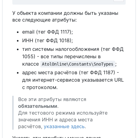
У объекта компании должны быть указаны
все следующие атрибуты:
email (тег ФФД 1117);
ИНН (тег ФФД 1018);
тип системы налогообложения (тег ФФД
1055) - все типы перечислены в
классе
;
AtolOnline\Constants\SnoTypes
адрес места расчётов (тег ФФД 1187) -
для интернет-сервисов указывается URL
с протоколом.
Все эти атрибуты являются
обязательными
.
Для тестового режима используйте
значения ИНН и адреса места
расчётов,
указанные здесь
.
Указать эти атрибуты можно двумя