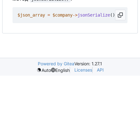
$json_array
=
$company
->
jsonSerialize
();
Powered by Gitea
Version: 1.27.1
Licenses
API
Auto
English