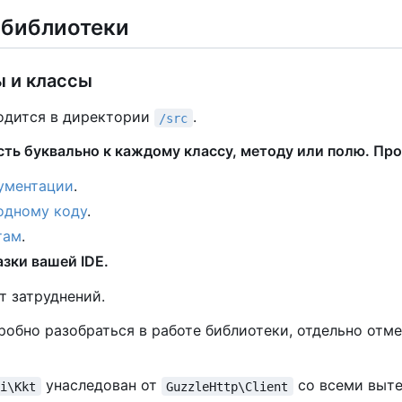
 библиотеки
 и классы
одится в директории
.
/src
ть буквально к каждому классу, методу или полю. Пр
ументации
.
одному коду
.
там
.
зки вашей IDE.
ет затруднений.
робно разобраться в работе библиотеки, отдельно отм
унаследован от
со всеми выт
pi\Kkt
GuzzleHttp\Client