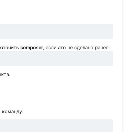
дключить
composer
, если это не сделано ранее:
кта.
ь команду: