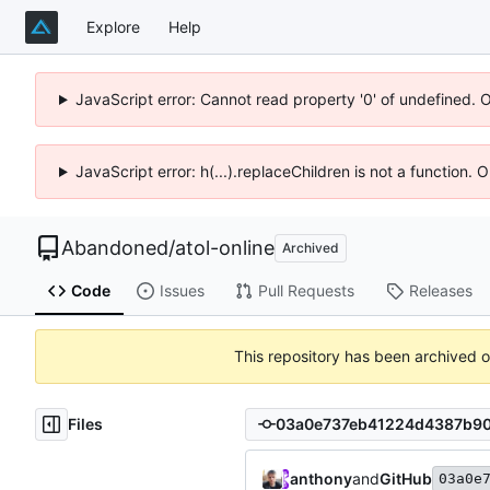
Explore
Help
JavaScript error: Cannot read property '0' of undefined. 
JavaScript error: h(...).replaceChildren is not a function.
Abandoned
/
atol-online
Archived
Code
Issues
Pull Requests
Releases
This repository has been archived 
Files
anthony
and
GitHub
03a0e