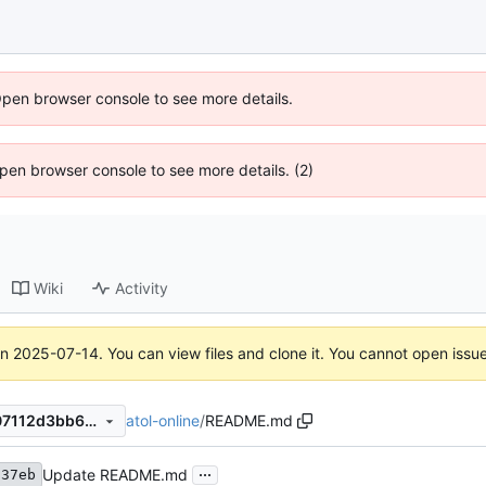
Open browser console to see more details.
 Open browser console to see more details. (2)
Wiki
Activity
on
2025-07-14
. You can view files and clone it. You cannot open issu
atol-online
/
README.md
03a0e737eb41224d4387b907112d3bb64b3d9736
...
Update README.md
737eb