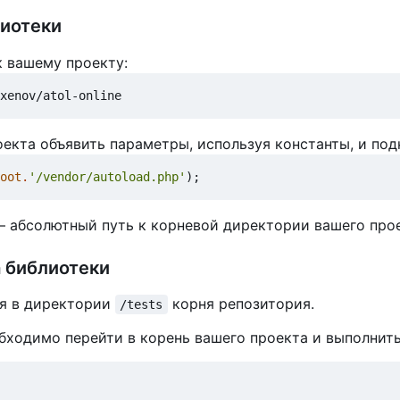
иотеки
к вашему проекту:
оекта объявить параметры, используя константы, и по
oot
.
'/vendor/autoload.php'
);
 абсолютный путь к корневой директории вашего прое
 библиотеки
ся в директории
корня репозитория.
/tests
обходимо перейти в корень вашего проекта и выполнит