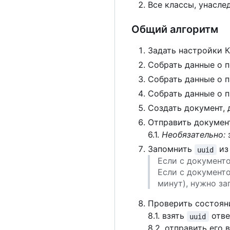
Все классы, унасл
Общий алгоритм
Задать настройки 
Собрать данные о п
Собрать данные о 
Собрать данные о п
Создать документ, 
Отправить докумен
6.1.
Необязательно:
Запомнить
из
uuid
Если с документ
Если
с
документ
минут), нужно з
Проверить состоян
8.1. взять
отве
uuid
8.2. отправить его 