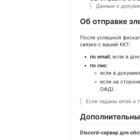
Данные о докуме
Об отправке эл
После успешной фискал
связке с вашей ККТ:
по email
, если в до
по смс
:
если в докумен
если на сторон
ОФД).
Если заданы email и 
Дополнительны
Discord-сервер для об