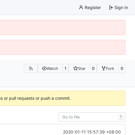
Register
Sign In
1
0
0
Watch
Star
Fork
es or pull requests or push a commit.
T
2020-01-11 15:57:39 +08:00