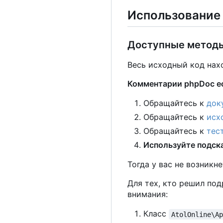
Использование
Доступные методы
Весь исходный код нах
Комментарии phpDoc ес
Обращайтесь к
док
Обращайтесь к
исх
Обращайтесь к
тес
Используйте подска
Тогда у вас не возникн
Для тех, кто решил под
внимания:
Класс
AtolOnline\A