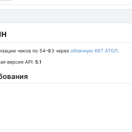
йн
изации чеков по 54-ФЗ через
облачную ККТ АТОЛ
.
ая версия API:
5.1
бования