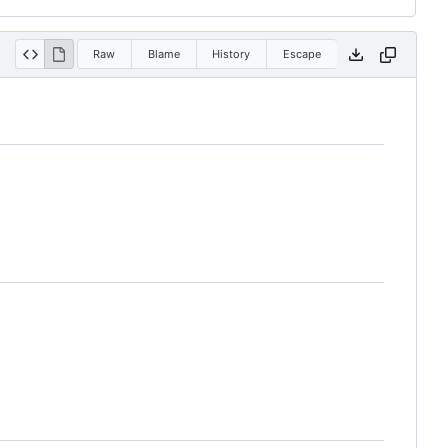
Raw
Blame
History
Escape