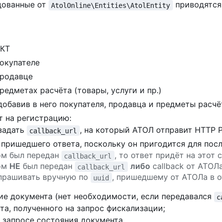
едованные от
приводятся
AtolOnline\Entities\AtolEntity
ККТ
окупателе
продавце
редметах расчёта (товары, услуги и пр.)
добавив в него покупателя, продавца и предметы расчё
т на регистрацию:
задать
, на который АТОЛ отправит HTTP 
callback_url
 пришедшего ответа, поскольку он пригодится для пос
ом был передан
, то ответ придёт на этот 
callback_url
ом
НЕ
был передан
либо
callback от АТОЛ
callback_url
апрашивать вручную по
, пришедшему от АТОЛа в о
uuid
ие документа (нет необходимости, если передавался
c
та, полученного на запрос фискализации;
в запросе состояния документа.