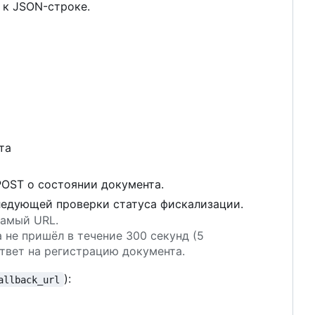
 к JSON-строке.
та
POST о состоянии документа.
ледующей проверки статуса фискализации.
самый URL.
а не пришёл в течение 300 секунд (5
твет на регистрацию документа.
):
allback_url