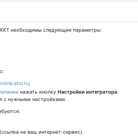
й ККТ необходимы следующие параметры:
о:
online.atol.ru
;
омпании
нажать кнопку
Настройки интегратора
.
л с нужными настройками.
ебуются:
(ссылка на ваш интернет-сервис).