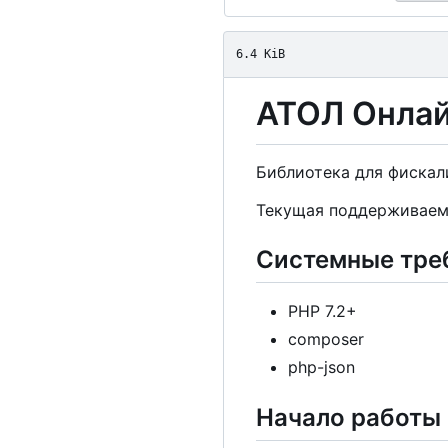
6.4 KiB
АТОЛ Онла
Библиотека для фискал
Текущая поддерживаем
Системные тре
PHP 7.2+
composer
php-json
Начало работы