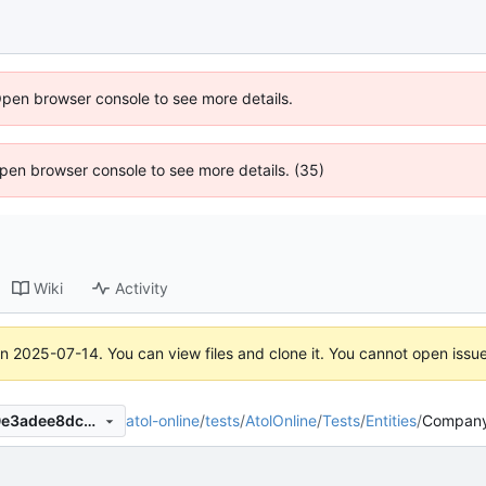
Open browser console to see more details.
 Open browser console to see more details. (35)
Wiki
Activity
on
2025-07-14
. You can view files and clone it. You cannot open issu
atol-online
/
tests
/
AtolOnline
/
Tests
/
Entities
/
Company
a155a272080d9926e0219e0e3adee8dc6625ac8d