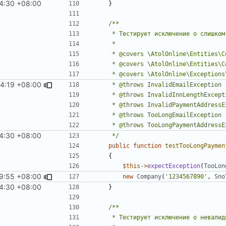
24:30 +08:00
}
14:19 +08:00
24:30 +08:00
     */
public
function
testTooLongPaymen
{
$this
->
expectException
(
TooLon
19:55 +08:00
new
Company
(
'1234567890'
,
Sno
24:30 +08:00
}