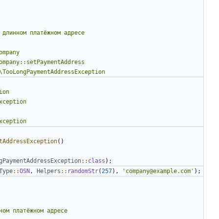
tAddressException
()
gPaymentAddressException
::
class
);
Type
::
OSN
,
Helpers
::
randomStr
(
257
),
'company@example.com'
);