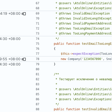
14:19 +08:00
24:30 +08:00
     */
public
function
testEmailTooLongE
{
$this
->
expectException
(
TooLon
19:55 +08:00
new
Company
(
'1234567890'
,
Sno
24:30 +08:00
}
     */
public
function
testInvalidEmailE