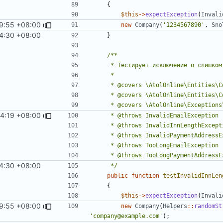
{
$this
->
expectException
(
Invali
19:55 +08:00
new
Company
(
'1234567890'
,
Sno
24:30 +08:00
}
14:19 +08:00
24:30 +08:00
     */
public
function
testInvalidInnLen
{
$this
->
expectException
(
Invali
19:55 +08:00
new
Company
(
Helpers
::
randomSt
'company@example.com'
);