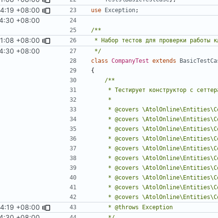
14:19 +08:00
use
Exception
;
24:30 +08:00
11:08 +08:00
Item
24:30 +08:00
 */
class
CompanyTest
extends
BasicTestCa
{
14:19 +08:00
24:30 +08:00
     */