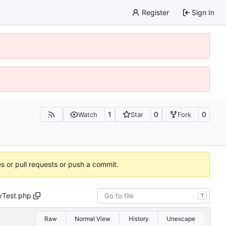
Register
Sign In
1
0
0
Watch
Star
Fork
es or pull requests or push a commit.
Test.php
T
Raw
Normal View
History
Unescape