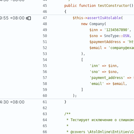
public
function
testConstructor
()
{
19:55 +08:00
$this
->
assertIsAtolable
(
new
Company
(
$inn
=
'1234567890'
,
$sno
=
SnoType
::
OSN
,
$paymentAddress
=
'ht
$email
=
'company@exa
),
[
'inn'
=>
$inn
,
'sno'
=>
$sno
,
'payment_address'
=>
'email'
=>
$email
,
]
);
24:30 +08:00
}