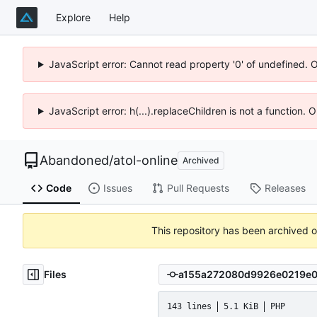
Explore
Help
JavaScript error: Cannot read property '0' of undefined. 
JavaScript error: h(...).replaceChildren is not a function.
Abandoned
/
atol-online
Archived
Code
Issues
Pull Requests
Releases
This repository has been archived 
Files
143 lines
5.1 KiB
PHP