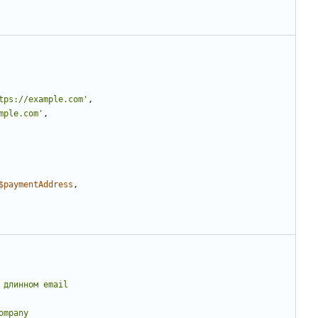
tps://example.com'
,
mple.com'
,
$paymentAddress
,