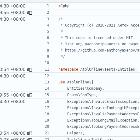
24:30 +08:00
<?
php
19:55 +08:00
24:30 +08:00
 */
30:54 +08:00
namespace
AtolOnline\Tests\Entities
;
24:30 +08:00
use
AtolOnline\
{
Entities\Company
,
19:55 +08:00
Enums\SnoType
,
24:30 +08:00
Exceptions\InvalidEmailException
,
Exceptions\InvalidInnLengthExcept
Exceptions\InvalidPaymentAddressE
Exceptions\TooLongEmailException
,
Exceptions\TooLongPaymentAddressE
30:54 +08:00
Helpers
,
11:08 +08:00
Item
Tests\BasicTestCase
};