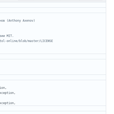
ion
,
xception
,
xception
,