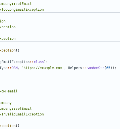
xception
()
gEmailException
::
class
);
Type
::
OSN
,
'https://example.com'
,
Helpers
::
randomStr
(
65
));
xception
()