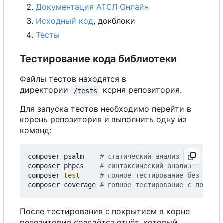
Документация АТОЛ Онлайн
Исходный код
, докблоки
Тесты
Тестирование кода библиотеки
Файлы тестов находятся в
директории
корня репозитория.
/tests
Для запуска тестов необходимо перейти в
корень репозитория и выполнить одну из
команд:
composer psalm    
# статический анализ
composer phpcs    
# синтаксический анализ
composer 
test
# полное тестирование без покры
composer coverage 
# полное тестирование с покрыти
После тестирования с покрытием в корне
репозитория создаётся отчёт, который