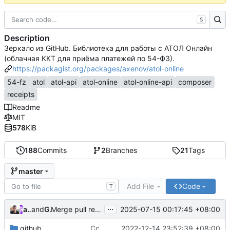
S
Description
Зеркало из GitHub. Библиотека для работы с АТОЛ Онлайн
(облачная ККТ для приёма платежей по 54-ФЗ).
https://packagist.org/packages/axenov/atol-online
54-fz
atol
atol-api
atol-online
atol-online-api
composer
receipts
Readme
MIT
578
KiB
188
Commits
2
Branches
21
Tags
master
Add File
Code
T
...
anthony
and
GitHub
2025-07-15 00:17:45 +08:00
Merge pull request
#30
from anthonyaxenov/depend
.github
Ссылки на пожертвования
2022-12-14 23:52:39 +08:00