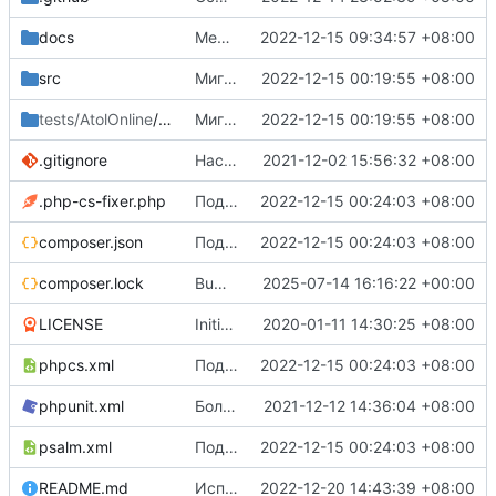
docs
Мелочи по докам, TODO в README
2022-12-15 09:34:57 +08:00
src
Миграция на php8.1
2022-12-15 00:19:55 +08:00
tests/AtolOnline
/Tests
Миграция на php8.1
2022-12-15 00:19:55 +08:00
.gitignore
Настройка gh-actions для работы с codecov.io
2021-12-02 15:56:32 +08:00
.php-cs-fixer.php
Подчищен composer.json
2022-12-15 00:24:03 +08:00
composer.json
Подчищен composer.json
2022-12-15 00:24:03 +08:00
composer.lock
Bump symfony/process from 6.2.0 to 6.4.20
2025-07-14 16:16:22 +00:00
LICENSE
Initial commit, v0.1.0-b
2020-01-11 14:30:25 +08:00
phpcs.xml
Подчищен composer.json
2022-12-15 00:24:03 +08:00
phpunit.xml
Более корректный порядок тестов
2021-12-12 14:36:04 +08:00
psalm.xml
Подчищен composer.json
2022-12-15 00:24:03 +08:00
README.md
Исправлен бейджик build (ci)
2022-12-20 14:43:39 +08:00