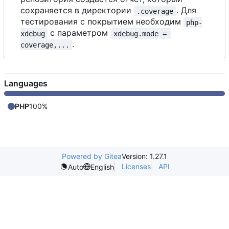
сохраняется в директории
. Для
.coverage
тестирования с покрытием необходим
php-
с
параметром
xdebug
xdebug.mode = 
.
coverage,...
Languages
PHP
100%
Powered by Gitea
Version: 1.27.1
Licenses
API
Auto
English