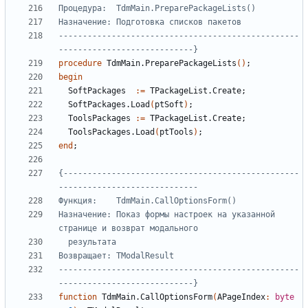
--------------------------------------------------
----------------------------}
procedure
TdmMain
.
PreparePackageLists
()
;
begin
SoftPackages
:=
TPackageList
.
Create
;
SoftPackages
.
Load
(
ptSoft
)
;
ToolsPackages
:=
TPackageList
.
Create
;
ToolsPackages
.
Load
(
ptTools
)
;
end
;
{-------------------------------------------------
Назначение: Показ формы настроек на указанной 
--------------------------------------------------
----------------------------}
function
TdmMain
.
CallOptionsForm
(
APageIndex
:
byte