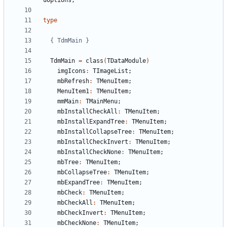
uOptions
;
type
{ TdmMain }
TdmMain
=
class
(
TDataModule
)
imgIcons
:
TImageList
;
mbRefresh
:
TMenuItem
;
MenuItem1
:
TMenuItem
;
mmMain
:
TMainMenu
;
mbInstallCheckAll
:
TMenuItem
;
mbInstallExpandTree
:
TMenuItem
;
mbInstallCollapseTree
:
TMenuItem
;
mbInstallCheckInvert
:
TMenuItem
;
mbInstallCheckNone
:
TMenuItem
;
mbTree
:
TMenuItem
;
mbCollapseTree
:
TMenuItem
;
mbExpandTree
:
TMenuItem
;
mbCheck
:
TMenuItem
;
mbCheckAll
:
TMenuItem
;
mbCheckInvert
:
TMenuItem
;
mbCheckNone
:
TMenuItem
;