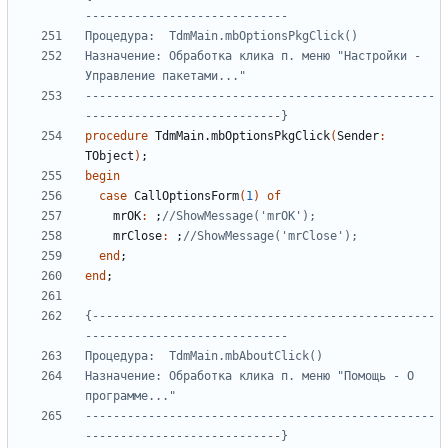
Назначение: Обработка клика п. меню "Настройки - 
--------------------------------------------------
----------------------------}
procedure
TdmMain
.
mbOptionsPkgClick
(
Sender
:
TObject
)
;
begin
case
CallOptionsForm
(
1
)
of
mrOK
:
;
//ShowMessage('mrOK');
mrClose
:
;
//ShowMessage('mrClose');
end
;
end
;
{-------------------------------------------------
Назначение: Обработка клика п. меню "Помощь - О 
--------------------------------------------------
----------------------------}