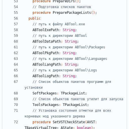
procedure
PrepareDirs
()
;
// Подготовка списков пакетов
procedure
PreparePackageLists
()
;
public
// путь к файлу ABTool.exe
ABToolExePath
:
String
;
// путь к директории ABTool
ABToolDataPath
:
String
;
// путь к директории ABTool\Packages
ABToolPkgPath
:
String
;
// путь к директории ABTool\Languages
ABToolLangPath
:
String
;
// путь к директории ABTool\Logs
ABToolLogPath
:
String
;
// Список объектов пакетов программ для 
установки
SoftPackages
:
TPackageList
;
// Список объектов пакетов утилит для запуска
ToolsPackages
:
TPackageList
;
// Установка состояния отметки для всех 
корневых нод указанного дерева
procedure
SetVSTCheckState
(
AVST
:
TBaseVirtualTree
;
AState
:
boolean
)
;