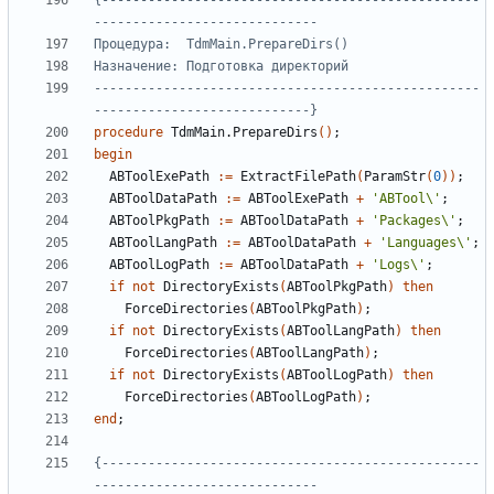
{-------------------------------------------------
--------------------------------------------------
----------------------------}
procedure
TdmMain
.
PrepareDirs
()
;
begin
ABToolExePath
:=
ExtractFilePath
(
ParamStr
(
0
))
;
ABToolDataPath
:=
ABToolExePath
+
'ABTool\'
;
ABToolPkgPath
:=
ABToolDataPath
+
'Packages\'
;
ABToolLangPath
:=
ABToolDataPath
+
'Languages\'
;
ABToolLogPath
:=
ABToolDataPath
+
'Logs\'
;
if
not
DirectoryExists
(
ABToolPkgPath
)
then
ForceDirectories
(
ABToolPkgPath
)
;
if
not
DirectoryExists
(
ABToolLangPath
)
then
ForceDirectories
(
ABToolLangPath
)
;
if
not
DirectoryExists
(
ABToolLogPath
)
then
ForceDirectories
(
ABToolLogPath
)
;
end
;
{-------------------------------------------------