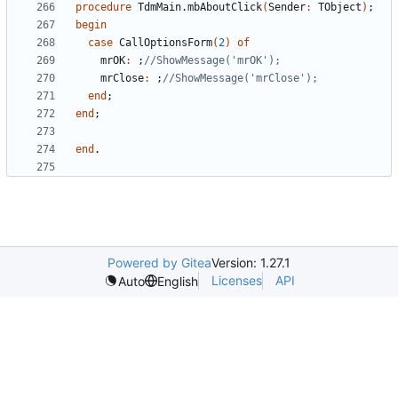
procedure
TdmMain
.
mbAboutClick
(
Sender
:
TObject
)
;
begin
case
CallOptionsForm
(
2
)
of
mrOK
:
;
//ShowMessage('mrOK');
mrClose
:
;
//ShowMessage('mrClose');
end
;
end
;
end
.
Powered by Gitea
Version: 1.27.1
Licenses
API
Auto
English