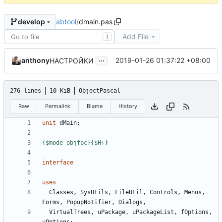
abtool
/
dmain.pas
develop
Add File
T
...
anthony
2019-01-26 01:37:22 +08:00
НАСТРОЙКИ
276 lines
10 KiB
ObjectPascal
Raw
Permalink
Blame
History
unit
dMain
;
{$mode objfpc}{$H+}
interface
uses
Classes
,
SysUtils
,
FileUtil
,
Controls
,
Menus
,
Forms
,
PopupNotifier
,
Dialogs
,
VirtualTrees
,
uPackage
,
uPackageList
,
fOptions
,