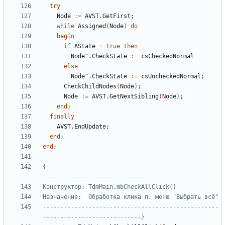
try
Node
:=
AVST
.
GetFirst
;
while
Assigned
(
Node
)
do
begin
if
AState
=
true
then
Node
^
.
CheckState
:=
else
Node
^
.
CheckState
:=
csUncheckedNormal
;
CheckChildNodes
(
Node
)
;
Node
:=
AVST
.
GetNextSibling
(
Node
)
;
end
;
finally
AVST
.
EndUpdate
;
end
;
end
;
{-------------------------------------------------
--------------------------------------------------
----------------------------}