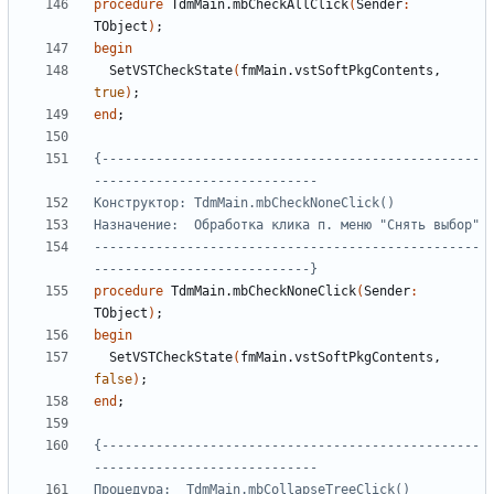
procedure
TdmMain
.
mbCheckAllClick
(
Sender
:
TObject
)
;
begin
SetVSTCheckState
(
fmMain
.
vstSoftPkgContents
,
true
)
;
end
;
{-------------------------------------------------
--------------------------------------------------
----------------------------}
procedure
TdmMain
.
mbCheckNoneClick
(
Sender
:
TObject
)
;
begin
SetVSTCheckState
(
fmMain
.
vstSoftPkgContents
,
false
)
;
end
;
{-------------------------------------------------