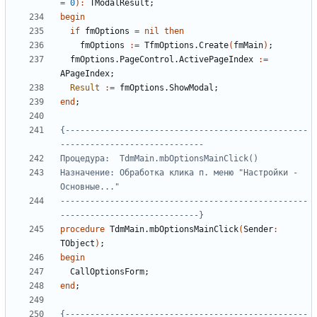
=
0
):
TModalResult
;
begin
if
fmOptions
=
nil
then
fmOptions
:=
TfmOptions
.
Create
(
fmMain
)
;
fmOptions
.
PageControl
.
ActivePageIndex
:=
APageIndex
;
Result
:=
fmOptions
.
ShowModal
;
end
;
{-------------------------------------------------
Назначение: Обработка клика п. меню "Настройки - 
--------------------------------------------------
----------------------------}
procedure
TdmMain
.
mbOptionsMainClick
(
Sender
:
TObject
)
;
begin
CallOptionsForm
;
end
;
{-------------------------------------------------