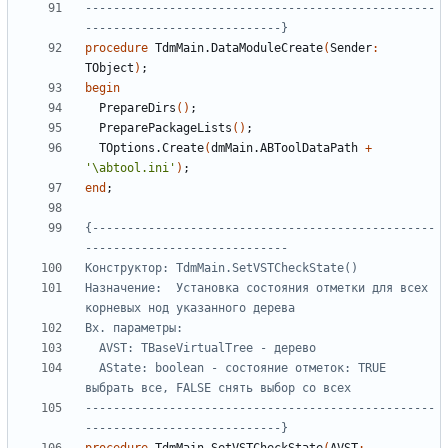
--------------------------------------------------
----------------------------}
procedure
TdmMain
.
DataModuleCreate
(
Sender
:
TObject
)
;
begin
PrepareDirs
()
;
PreparePackageLists
()
;
TOptions
.
Create
(
dmMain
.
ABToolDataPath
+
'\abtool.ini'
)
;
end
;
{-------------------------------------------------
Назначение:  Установка состояния отметки для всех 
  AState: boolean - состояние отметок: TRUE 
--------------------------------------------------
----------------------------}