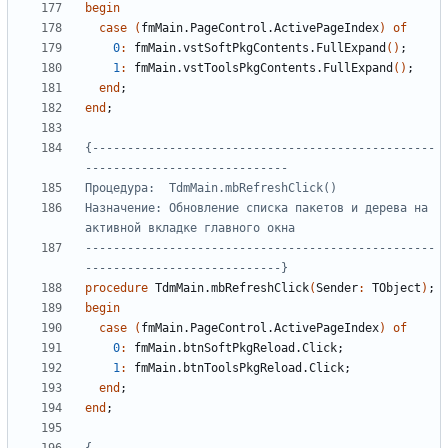
begin
case
(
fmMain
.
PageControl
.
ActivePageIndex
)
of
0
:
fmMain
.
vstSoftPkgContents
.
FullExpand
()
;
1
:
fmMain
.
vstToolsPkgContents
.
FullExpand
()
;
end
;
end
;
{-------------------------------------------------
Назначение: Обновление списка пакетов и дерева на 
--------------------------------------------------
----------------------------}
procedure
TdmMain
.
mbRefreshClick
(
Sender
:
TObject
)
;
begin
case
(
fmMain
.
PageControl
.
ActivePageIndex
)
of
0
:
fmMain
.
btnSoftPkgReload
.
Click
;
1
:
fmMain
.
btnToolsPkgReload
.
Click
;
end
;
end
;