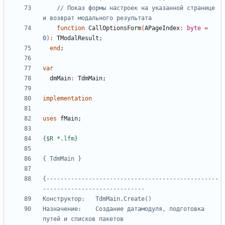
// Показ формы настроек на указанной странице 
и возврат модального результата
function
CallOptionsForm
(
APageIndex
:
byte
=
0
):
TModalResult
;
end
;
var
dmMain
:
TdmMain
;
implementation
uses
fMain
;
{$R *.lfm}
{ TdmMain }
{-------------------------------------------------
Назначение:    Создание датамодуля, подготовка 