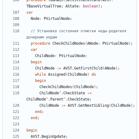
procedure
TdmMain
.
SetVSTCheckState
(
AVST
:
TBaseVirtualTree
;
AState
:
boolean
)
;
var
Node
:
PVirtualNode
;
// Установка состояния отметки ноды-родителя 
дочерним нодам
procedure
CheckChildNodes
(
ANode
:
PVirtualNode
)
;
var
ChildNode
:
PVirtualNode
;
begin
ChildNode
:=
AVST
.
GetFirstChild
(
ANode
)
;
while
Assigned
(
ChildNode
)
do
begin
CheckChildNodes
(
ChildNode
)
;
ChildNode
^
.
CheckState
:=
ChildNode
^
.
Parent
^
.
CheckState
;
ChildNode
:=
AVST
.
GetNextSibling
(
ChildNode
)
;
end
;
end
;
begin
AVST
.
BeginUpdate
;