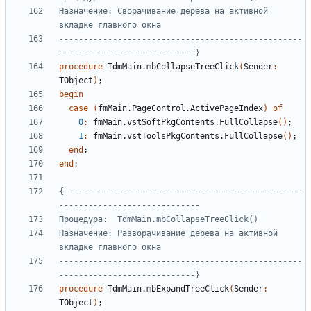
Назначение: Сворачивание дерева на активной 
--------------------------------------------------
----------------------------}
procedure
TdmMain
.
mbCollapseTreeClick
(
Sender
:
TObject
)
;
begin
case
(
fmMain
.
PageControl
.
ActivePageIndex
)
of
0
:
fmMain
.
vstSoftPkgContents
.
FullCollapse
()
;
1
:
fmMain
.
vstToolsPkgContents
.
FullCollapse
()
;
end
;
end
;
{-------------------------------------------------
Назначение: Разворачивание дерева на активной 
--------------------------------------------------
----------------------------}
procedure
TdmMain
.
mbExpandTreeClick
(
Sender
:
TObject
)
;